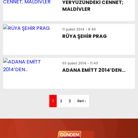
YERYÜZÜNDEKİ CENNET;
MALDİVLER
11 Şubat 2014 - 8:40
RÜYA ŞEHİR PRAG
03 Şubat 2014 - 11:43
ADANA EMİTT 2014’DEN…
1
2
3
İleri ›