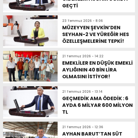
GEÇTİ
23 Temmuz 2026 - 8:06
MÜZEYYEN ŞEVKİN’DEN
SEYHAN-2 VE YÜREĞİR HES
ÖZELLEŞMELERİNE TEPKİ!
21 Temmuz 2026 - 14:22
EMEKLİLER EN DÜŞÜK EMEKLİ
AYLIĞININ 40 BİN LİRA
OLMASINI İSTİYOR!
21 Temmuz 2026 - 13:14
GEÇMEDİK AMA ÖDEDİK : 6
AYDA 6 MİLYAR 600 MİLYON
TL
21 Temmuz 2026 - 12:36
AYHAN BARUT’TAN SÜT