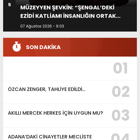
5
MÜZEYYEN ŞEVKİN: “ŞENGAL’DEKİ
EZİDİ KATLİAMI İNSANLIĞIN ORTAK
ACISIDIR”
07 Ağustos 2026 - 9:03
SON DAKİKA
01
02
ÖZCAN ZENGER, TAHLİYE EDİLDİ…
03
AKILLI MERCEK HERKES İÇİN UYGUN MU?
04
ADANA’DAKİ CİNAYETLER MECLİSTE