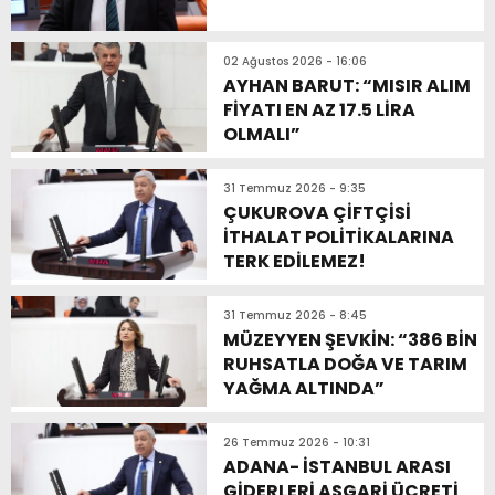
02 Ağustos 2026 - 16:06
AYHAN BARUT: “MISIR ALIM
FİYATI EN AZ 17.5 LİRA
OLMALI”
31 Temmuz 2026 - 9:35
ÇUKUROVA ÇİFTÇİSİ
İTHALAT POLİTİKALARINA
TERK EDİLEMEZ!
31 Temmuz 2026 - 8:45
MÜZEYYEN ŞEVKİN: “386 BİN
RUHSATLA DOĞA VE TARIM
YAĞMA ALTINDA”
26 Temmuz 2026 - 10:31
ADANA- İSTANBUL ARASI
GİDERLERİ ASGARİ ÜCRETİ