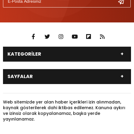
KATEGORİLER
DÜNYA
SİYASET
SAYFALAR
EKONOMİ
EĞİTİM
SAĞLIK
SPOR
Canlı Borsa
Hisseler
TARIM
YEREL YÖNETİM
Pariteler
Canlı Sonuçlar
Web sitemizde yer alan haber içerikleri izin alınmadan,
GÜNDEM
HAYVANLAR
kaynak gösterilerek dahi iktibas edilemez. Kanuna aykırı
Puan Durumu
Fikstür
KADIN
KONSER
ve izinsiz olarak kopyalanamaz, başka yerde
Gazeteler
Burçlar
yayınlanamaz.
KÜLTÜR & SANAT
MAGAZİN
Firma Rehberi
Nöbetçi Eczaneler
SİNEMA
TARİH
Canlı TV
Yazarlar