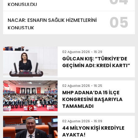
KONUŞULDU
05
NACAR: ESNAFIN SAĞLIK HİZMETLERİNİ
KONUŞTUK
02 Ağustos 2026 - 16:29
GÜLCAN KIŞ: “TÜRKİYE’DE
GEÇİMİN ADI: KREDİ KARTI”
02 Ağustos 2026 - 16:25
MHP ADANA’DA 15 İLÇE
KONGRESİNİ BAŞARIYLA
TAMAMLADI
02 Ağustos 2026 - 16:09
44 MİLYON KİŞİ KREDİYLE
AYAKTA!