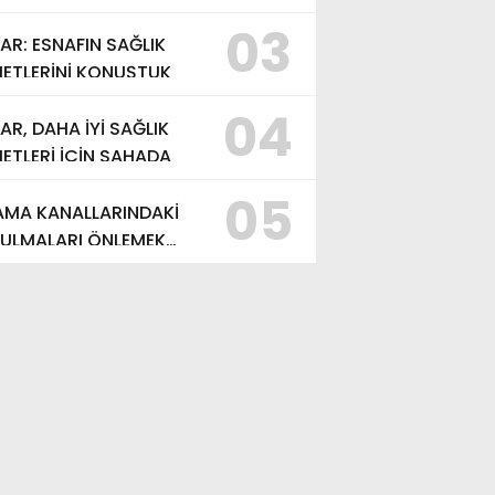
03
AR: ESNAFIN SAĞLIK
METLERİNİ KONUŞTUK
04
R, DAHA İYİ SAĞLIK
KAN ERDİNÇ ALTIOK: “DAHA TEMİZ VE
ETLERİ İÇİN SAHADA
ANABİLİR BİR YUMURTALIK İÇİN ÇALIŞIYO
05
AMA KANALLARINDAKİ
stos 2026 - 12:13
ULMALARI ÖNLEMEK
N GÖRÜŞTÜLER…