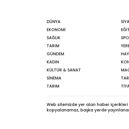
DÜNYA
SİY
EKONOMİ
EĞİ
SAĞLIK
SPO
TARIM
YER
GÜNDEM
HAY
KADIN
KON
KÜLTÜR & SANAT
MA
SİNEMA
TAR
TARIM
TİY
Web sitemizde yer alan haber içerikleri 
kopyalanamaz, başka yerde yayınlana