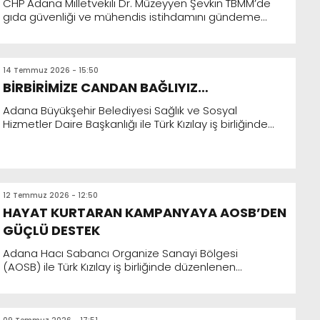
CHP Adana Milletvekili Dr. Müzeyyen Şevkin TBMM’de
gıda güvenliği ve mühendis istihdamını gündeme
taşıdı “Gıda mühendislerinin özlük hakları korunmalı,
taban üc...
14 Temmuz 2026 - 15:50
BİRBİRİMİZE CANDAN BAĞLIYIZ…
Adana Büyükşehir Belediyesi Sağlık ve Sosyal
Hizmetler Daire Başkanlığı ile Türk Kızılay iş birliğinde
düzenlenen Kan ve Kök Hücre Bağışı Kampanyası,
Adana Büyü...
12 Temmuz 2026 - 12:50
HAYAT KURTARAN KAMPANYAYA AOSB’DEN
GÜÇLÜ DESTEK
Adana Hacı Sabancı Organize Sanayi Bölgesi
(AOSB) ile Türk Kızılay iş birliğinde düzenlenen
“Birbirimize Candan Bağlıyız” sloganlı Kan ve Kö...