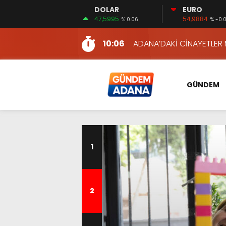
DOLAR
EURO
12:54
YÜKSEL YEŞİLOVA, KOSO
47,5995
54,9884
% 0.06
% -0.
16:00
AKILLI MERCEK HERKES İ
10:06
ADANA’DAKİ CİNAYETLER
13:54
NACAR: ESNAFIN SAĞLIK 
13:19
NACAR, DAHA İYİ SAĞLIK 
GÜNDEM
7:26
SULAMA KANALLARINDAKİ
14:24
HERKES İÇİN ERİŞİLEBİLİR 
14:22
EMEKLİLER EN DÜŞÜK EMEKL
13:10
İKİNCİ 500’DE ADANA’DAN
1
13:48
HAFTA SONUNA ÖZEL KİT
12:54
YÜKSEL YEŞİLOVA, KOSO
16:00
AKILLI MERCEK HERKES İ
2