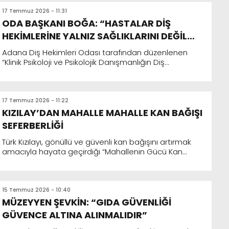
17 Temmuz 2026 - 11:31
ODA BAŞKANI BOĞA: “HASTALAR DİŞ
HEKİMLERİNE YALNIZ SAĞLIKLARINI DEĞİL
DUYGULARINI DA EMANET EDİYOR”
Adana Diş Hekimleri Odası tarafından düzenlenen
“Klinik Psikoloji ve Psikolojik Danışmanlığın Diş
Hekimliğindeki Yeri” başlıklı panel, diş hekimleri...
17 Temmuz 2026 - 11:22
KIZILAY’DAN MAHALLE MAHALLE KAN BAĞIŞI
SEFERBERLİĞİ
Türk Kızılayı, gönüllü ve güvenli kan bağışını artırmak
amacıyla hayata geçirdiği “Mahallenin Gücü Kan
Bağışıyla Büyüyor” projesiyle toplumun her kesimini
iyili...
15 Temmuz 2026 - 10:40
MÜZEYYEN ŞEVKİN: “GIDA GÜVENLİĞİ
GÜVENCE ALTINA ALINMALIDIR”