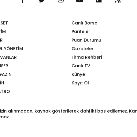
ASET
Canlı Borsa
TİM
Pariteler
R
Puan Durumu
EL YÖNETİM
Gazeteler
VANLAR
Firma Rehberi
SER
Canlı TV
GAZİN
Künye
İH
Kayıt Ol
ATRO
izin alınmadan, kaynak gösterilerek dahi iktibas edilemez. Kanu
maz.