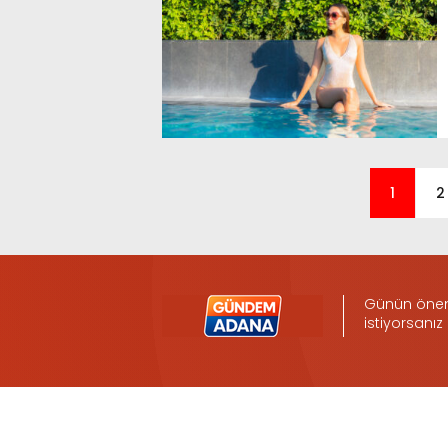
1
2
Günün öneml
istiyorsanız