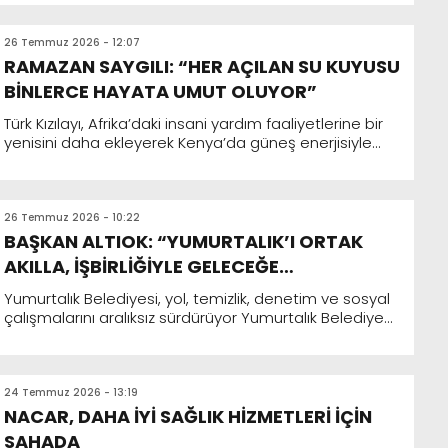
26 Temmuz 2026 - 12:07
RAMAZAN SAYGILI: “HER AÇILAN SU KUYUSU
BİNLERCE HAYATA UMUT OLUYOR”
Türk Kızılayı, Afrika’daki insani yardım faaliyetlerine bir
yenisini daha ekleyerek Kenya’da güneş enerjisiyle
çalışan 5 yeni su kuyusunu tamamlayıp hizmete ald...
26 Temmuz 2026 - 10:22
BAŞKAN ALTIOK: “YUMURTALIK’I ORTAK
AKILLA, İŞBİRLİĞİYLE GELECEĞE
HAZIRLIYORUZ”
Yumurtalık Belediyesi, yol, temizlik, denetim ve sosyal
çalışmalarını aralıksız sürdürüyor Yumurtalık Belediyesi,
vatandaşların ihtiyaçlarını önceliyor Asfaltta...
24 Temmuz 2026 - 13:19
NACAR, DAHA İYİ SAĞLIK HİZMETLERİ İÇİN
SAHADA