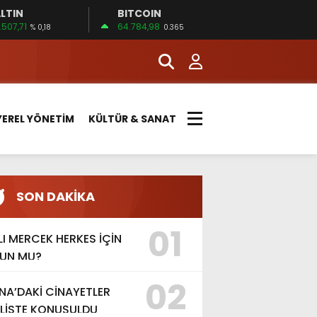
LTIN
BITCOIN
.507,71
64.784,98
% 0,18
0.365
YEREL YÖNETİM
KÜLTÜR & SANAT
SON DAKİKA
01
LI MERCEK HERKES İÇİN
UN MU?
02
NA’DAKİ CİNAYETLER
LİSTE KONUŞULDU