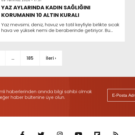
09 Temmuz 2026 - 17:51
YAZ AYLARINDA KADIN SAĞLIĞINI
KORUMANIN 10 ALTIN KURALI
Yaz mevsimi; deniz, havuz ve tatil keyfiyle birlikte sıcak
hava ve yüksek nemi de beraberinde getiriyor. Bu
dönemde değişen yaşam alışkanlıkları, uzun süre
güne...
…
185
İleri ›
i haberlerinden anında bilgi sahibi olmak
 eğer haber bültenine üye olun.