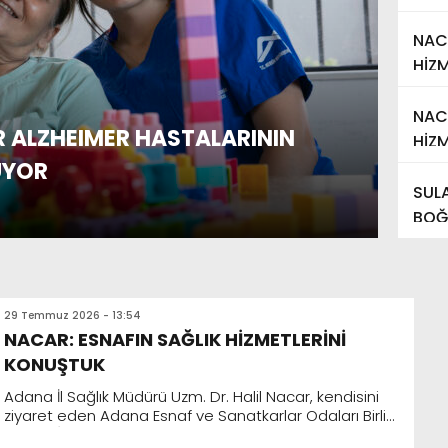
NAC
HİZ
NACA
R ALZHEIMER HASTALARININ
BAŞ
HİZM
UYOR
YAŞ
SUL
04 Ağu
BOĞ
İÇİ
29 Temmuz 2026 - 13:54
NACAR: ESNAFIN SAĞLIK HİZMETLERİNİ
KONUŞTUK
Adana İl Sağlık Müdürü Uzm. Dr. Halil Nacar, kendisini
ziyaret eden Adana Esnaf ve Sanatkarlar Odaları Birliği
(AESOB) Başkanı Niyazi Göger ile esnafların sağlı...