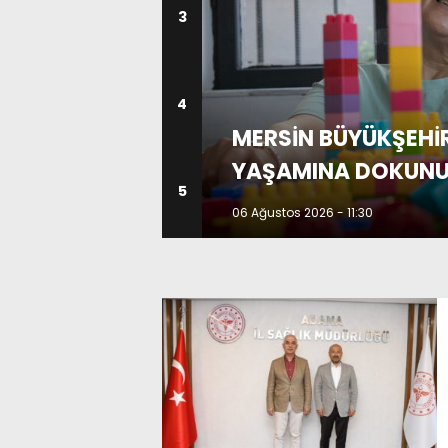
3
4
MERSİN BÜYÜKŞEHİ
 MU?
YAŞAMINA DOKUN
5
06 Ağustos 2026 - 11:30