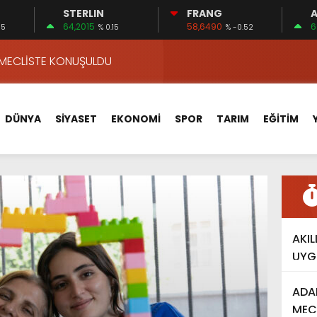
STERLIN
FRANG
A
VA YOLUNDA…
64,2015
58,6490
6
05
% 0.15
% -0.52
ÇİN UYGUN MU?
 MECLİSTE KONUŞULDU
HİZMETLERİNİ KONUŞTUK
HİZMETLERİ İÇİN SAHADA
DÜNYA
SİYASET
EKONOMİ
SPOR
TARIM
EĞİTİM
 BOĞULMALARI ÖNLEMEK İÇİN GÖRÜŞTÜLER…
BEYİN SAĞLIĞI!
İ AYLIĞININ 40 BİN LİRA OLMASINI İSTİYOR!
 15 FİRMA
APLAR…
AKIL
VA YOLUNDA…
UYG
ÇİN UYGUN MU?
ADA
MEC