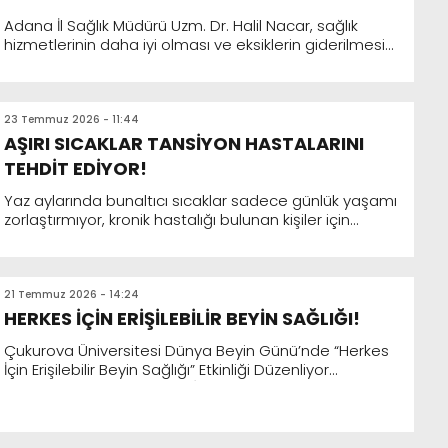
Adana İl Sağlık Müdürü Uzm. Dr. Halil Nacar, sağlık
hizmetlerinin daha iyi olması ve eksiklerin giderilmesi
için sürekli sahada bulunurken vatandaşın taleplerin...
23 Temmuz 2026 - 11:44
AŞIRI SICAKLAR TANSİYON HASTALARINI
TEHDİT EDİYOR!
Yaz aylarında bunaltıcı sıcaklar sadece günlük yaşamı
zorlaştırmıyor, kronik hastalığı bulunan kişiler için
önemli sağlık risklerini de beraberinde getiriyor. Ö...
21 Temmuz 2026 - 14:24
HERKES İÇİN ERİŞİLEBİLİR BEYİN SAĞLIĞI!
Çukurova Üniversitesi Dünya Beyin Günü’nde “Herkes
İçin Erişilebilir Beyin Sağlığı” Etkinliği Düzenliyor
Çukurova Üniversitesi (ÇÜ) Tıp Fakültesi Nöroloji...