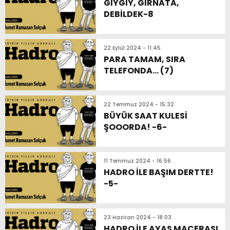
GIYGIY, GIRNATA,
DEBİLDEK-8
22 Eylül 2024 - 11:45
PARA TAMAM, SIRA
TELEFONDA… (7)
22 Temmuz 2024 - 15:32
BÜYÜK SAAT KULESİ
ŞOOORDA! -6-
11 Temmuz 2024 - 16:56
HADRO İLE BAŞIM DERTTE!
-5-
23 Haziran 2024 - 18:03
HADRO İLE AYAS MACERASI