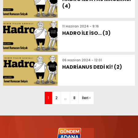
(4)
11 Haziran 2024 - 9:16
HADRO İLE İSO… (3)
06 Haziran 2024 - 12:01
HADRİANUS DEDİ Kİ! (2)
1
2
…
8
İleri ›