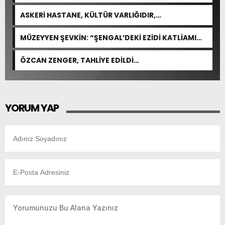
CEVABI: “ARAŞTIRMAYALIM!”
ASKERİ HASTANE, KÜLTÜR VARLIĞIDIR,
ÖZELLEŞTİRİLEMEZ!
MÜZEYYEN ŞEVKİN: “ŞENGAL’DEKİ EZİDİ KATLİAMI
İNSANLIĞIN ORTAK ACISIDIR”
ÖZCAN ZENGER, TAHLİYE EDİLDİ…
YORUM YAP