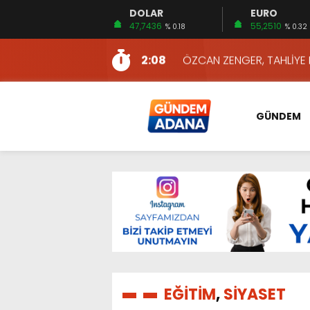
DOLAR
EURO
13:10
İKİNCİ 500’DE ADANA’DAN
47,7436
55,2510
% 0.18
% 0.32
13:16
2:08
ÖZCAN ZENGER, TAHLİYE 
16:00
AKILLI MERCEK HERKES İ
10:06
ADANA’DAKİ CİNAYETLER
GÜNDEM
13:54
NACAR: ESNAFIN SAĞLIK 
13:19
NACAR, DAHA İYİ SAĞLIK 
7:26
SULAMA KANALLARINDAKİ
14:24
HERKES İÇİN ERİŞİLEBİLİR 
14:22
EMEKLİLER EN DÜŞÜK EMEKL
13:10
İKİNCİ 500’DE ADANA’DAN
13:16
EĞİTİM
,
SİYASET