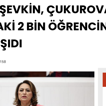
ŞEVKİN, ÇUKUROV
İ 2 BİN ÖĞRENCİN
ŞIDI
7:58