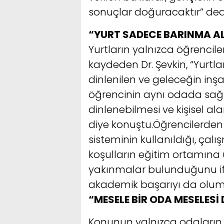
sonuçlar doğuracaktır” ded
“YURT SADECE BARINMA AL
Yurtların yalnızca öğrencil
kaydeden Dr. Şevkin, “Yurtlar
dinlenilen ve geleceğin inşa 
öğrencinin aynı odada sağlık
dinlenebilmesi ve kişisel a
diye konuştu.Öğrencilerden
sisteminin kullanıldığı, çalı
koşulların eğitim ortamın
yakınmalar bulunduğunu if
akademik başarıyı da olumsu
“MESELE BİR ODA MESELESİ 
Konunun yalnızca odaların k