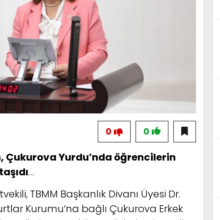
0
0
n, Çukurova Yurdu’nda öğrencilerin
taşıdı
…
vekili, TBMM Başkanlık Divanı Üyesi Dr.
Yurtlar Kurumu’na bağlı Çukurova Erkek