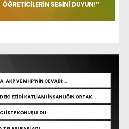
ÖĞRETİCİLERİN SESİNİ DUYUN!”
, AKP VE MHP’NİN CEVABI:
DEKİ EZİDİ KATLİAMI İNSANLIĞIN ORTAK
ECLİSTE KONUŞULDU
 TELAŞI BAŞLADI