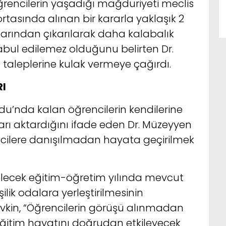
rencilerin yaşadığı mağduriyeti meclis
tasında alınan bir kararla yaklaşık 2
larından çıkarılarak daha kalabalık
kabul edilemez olduğunu belirten Dr.
rin taleplerine kulak vermeye çağırdı.
RI
du’nda kalan öğrencilerin kendilerine
arı aktardığını ifade eden Dr. Müzeyyen
encilere danışılmadan hayata geçirilmek
gelecek eğitim-öğretim yılında mevcut
şilik odalara yerleştirilmesinin
Şevkin, “Öğrencilerin görüşü alınmadan
 eğitim hayatını doğrudan etkileyecek