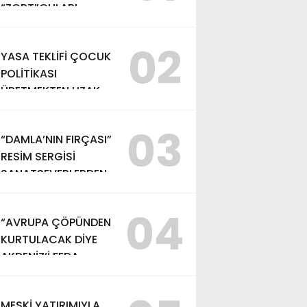
“ZORT”ÇULARI…
02
YASA TEKLİFİ ÇOCUK
POLİTİKASI
ÜRETMEKTEN UZAK
03
“DAMLA’NIN FIRÇASI”
RESİM SERGİSİ
SANATSEVERLERDEN
YOĞUN İLGİ GÖRDÜ
04
“AVRUPA ÇÖPÜNDEN
KURTULACAK DİYE
AKDENİZ’İ FEDA
EDEMEZSİNİZ!”
MESKİ YATIRIMIYLA