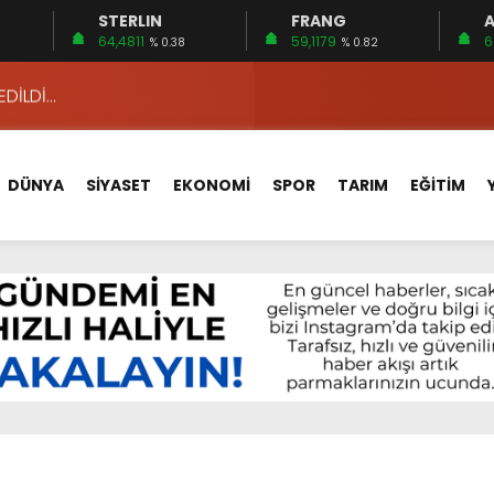
STERLIN
FRANG
A
 15 FİRMA
64,4811
59,1179
6
% 0.38
% 0.82
EDİLDİ…
ÇİN UYGUN MU?
 MECLİSTE KONUŞULDU
DÜNYA
SİYASET
EKONOMİ
SPOR
TARIM
EĞİTİM
HİZMETLERİNİ KONUŞTUK
HİZMETLERİ İÇİN SAHADA
 BOĞULMALARI ÖNLEMEK İÇİN GÖRÜŞTÜLER…
BEYİN SAĞLIĞI!
İ AYLIĞININ 40 BİN LİRA OLMASINI İSTİYOR!
 15 FİRMA