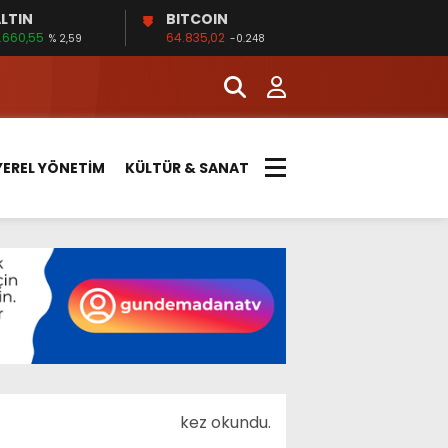
LTIN
BITCOIN
.660,55
64.835,02
% 2,59
-0.248
YEREL YÖNETİM
KÜLTÜR & SANAT
kez okundu.