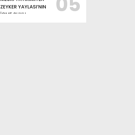
05
ZEYKER YAYLASI’NIN
İÇME SUYU
KAPASİTESİ
GÜÇLENDİRİLDİ