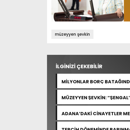
müzeyyen şevkin
İLGİNİZİ ÇEKEBİLİR
MİLYONLAR BORÇ BATAĞINDA
“ARAŞTIRMAYALIM!”
MÜZEYYEN ŞEVKİN: “ŞENGAL’
ACISIDIR”
ADANA’DAKİ CİNAYETLER M
TERCİH DÖNEMİNDE BARINMA