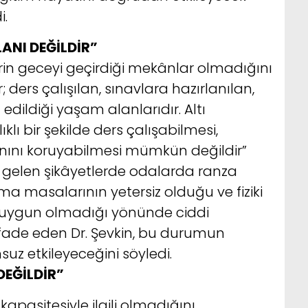
i.
ANI DEĞİLDİR”
erin geceyi geçirdiği mekânlar olmadığını
; ders çalışılan, sınavlara hazırlanılan,
edildiği yaşam alanlarıdır. Altı
lı bir şekilde ders çalışabilmesi,
lanını koruyabilmesi mümkün değildir”
 gelen şikâyetlerde odalarda ranza
şma masalarının yetersiz olduğu ve fiziki
a uygun olmadığı yönünde ciddi
ade eden Dr. Şevkin, bu durumun
z etkileyeceğini söyledi.
DEĞİLDİR”
apasitesiyle ilgili olmadığını