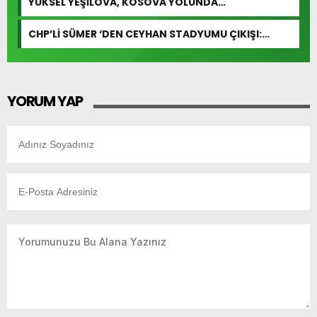
YÜKSEL YEŞİLOVA, KOSOVA YOLUNDA…
CHP’Lİ SÜMER ‘DEN CEYHAN STADYUMU ÇIKIŞI:
“ÖDENEK HAZIR DENDİ, ÇİVİ ÇAKILMADI!”
YORUM YAP