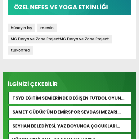
ÖZEL NEFES VE YOGA ETKİNLİĞİ
hüseyin kış
mersin
MG Derya ve Zone ProjectMG Derya ve Zone Project
türkonfed
İLGİNİZİ ÇEKEBİLİR
TSYD EĞİTİM SEMİERİNDE DEĞİŞEN FUTBOL OYUN
KURALLARI ANLATILDI
SAMET GÜDÜK’ÜN DEMİRSPOR SEVDASI MEZARI
BAŞINDA YAŞATILDI
SEYHAN BELEDİYESİ, YAZ BOYUNCA ÇOCUKLARI
HAVUZLARLA BULUŞTURUYOR…