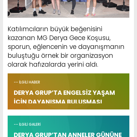
Katılımcıların büyük beğenisini
kazanan MG Derya Gece Koşusu,
sporun, eğlencenin ve dayanışmanın
buluştuğu örnek bir organizasyon
olarak hafızalarda yerini aldı.
-- İLGİLİ HABER
DERYA GRUP’TA ENGELSİZ YAŞAM
İÇİN DAYANIŞMA BULUŞMASI
-- İLGİLİ GALERİ
DERYA GRUP’TAN ANNELER GÜNÜNE