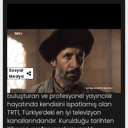
Stream
Unmute
Sosyal
Type
Medya
TRT1 canlı HD izle seçeneğini izleyicilerle
buluşturan ve profesyonel yayıncılık
hayatında kendisini ispatlamış olan
TRT1, Türkiye’deki en iyi televizyon
kanallarındandır. Kurulduğu tarihten