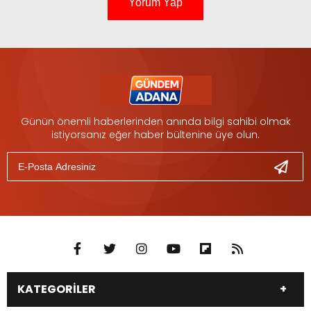
Yorum Yap
Günün önemli haberlerinden anında bilgi sahibi olmak
istiyorsanız eğer haber bültenine üye olun.
KATEGORİLER