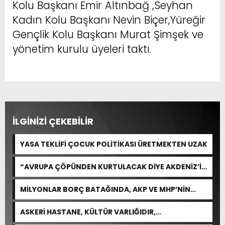
Kolu Başkanı Emir Altınbağ ,Seyhan
Kadın Kolu Başkanı Nevin Biçer,Yüreğir
Gençlik Kolu Başkanı Murat Şimşek ve
yönetim kurulu üyeleri taktı.
İLGİNİZİ ÇEKEBİLİR
YASA TEKLİFİ ÇOCUK POLİTİKASI ÜRETMEKTEN UZAK
“AVRUPA ÇÖPÜNDEN KURTULACAK DİYE AKDENİZ’İ
FEDA EDEMEZSİNİZ!”
MİLYONLAR BORÇ BATAĞINDA, AKP VE MHP’NİN
CEVABI: “ARAŞTIRMAYALIM!”
ASKERİ HASTANE, KÜLTÜR VARLIĞIDIR,
ÖZELLEŞTİRİLEMEZ!