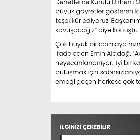
Denetleme Kurulu Dirhem Özg
büyük gayretler gösteren k
teşekkür ediyoruz. Başkanı
kavuşacağız” diye konuştu.
Çok büyük bir camiaya hizm
ifade eden Emin Aladağ, “A
heyecanlandırıyor. İyi bir
buluşmak için sabırsızlan
emeği geçen herkese çok te
İLGİNİZİ ÇEKEBİLİR