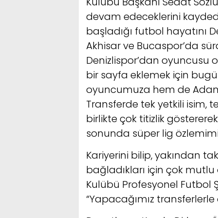
Kulübü Başkanı Sedat Sözlü,
devam edeceklerini kayded
başladığı futbol hayatını D
Akhisar ve Bucaspor’da sü
Denizlispor’dan oyuncusu ol
bir sayfa eklemek için bug
oyuncumuza hem de Adana 
Transferde tek yetkili isim, 
birlikte çok titizlik göster
sonunda süper lig özlemimiz
Kariyerini bilip, yakından ta
bağladıkları için çok mutl
Kulübü Profesyonel Futbol 
“Yapacağımız transferlerle ç