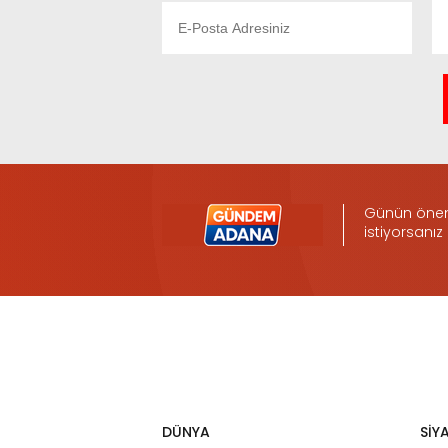
Günün öneml
istiyorsanız
DÜNYA
SİY