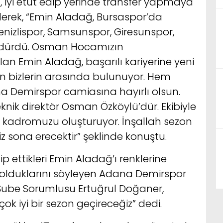
 iyi etüt edip yerinde transfer yapmaya
erek, “Emin Aladağ, Bursaspor’da
enizlispor, Samsunspor, Giresunspor,
rdürdü. Osman Hocamızın
an Emin Aladağ, başarılı kariyerine yeni
ün bizlerin arasında bulunuyor. Hem
Demirspor camiasına hayırlı olsun.
teknik direktör Osman Özköylü’dür. Ekibiyle
erek kadromuzu oluşturuyor. İnşallah sezon
 sona erecektir” şeklinde konuştu.
kip ettikleri Emin Aladağ’ı renklerine
u olduklarını söyleyen Adana Demirspor
Şube Sorumlusu Ertuğrul Doğaner,
ok iyi bir sezon geçireceğiz” dedi.