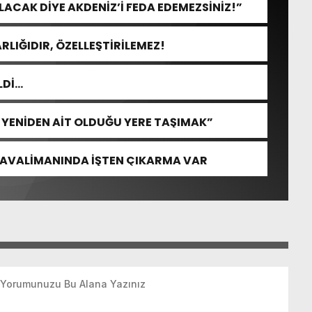
CAK DİYE AKDENİZ’İ FEDA EDEMEZSİNİZ!”
RLIĞIDIR, ÖZELLEŞTİRİLEMEZ!
LDİ…
İ YENİDEN AİT OLDUĞU YERE TAŞIMAK”
HAVALİMANINDA İŞTEN ÇIKARMA VAR