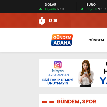
DOLAR
EURO
13:10
İKİNCİ 500’DE ADANA’DAN
47,7436
55,2510
% 0.18
% 0.32
13:16
2:08
ÖZCAN ZENGER, TAHLİYE 
16:00
AKILLI MERCEK HERKES İ
10:06
ADANA’DAKİ CİNAYETLER
GÜNDEM
13:54
NACAR: ESNAFIN SAĞLIK 
13:19
NACAR, DAHA İYİ SAĞLIK 
7:26
SULAMA KANALLARINDAKİ
14:24
HERKES İÇİN ERİŞİLEBİLİR 
14:22
EMEKLİLER EN DÜŞÜK EMEKL
13:10
İKİNCİ 500’DE ADANA’DAN
13:16
GÜNDEM
,
SPOR