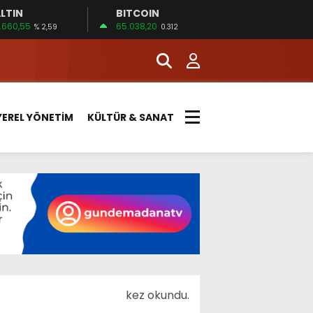
LTIN
BITCOIN
.660,55
65.038,20
% 2,59
0.312
YEREL YÖNETİM
KÜLTÜR & SANAT
kez okundu.