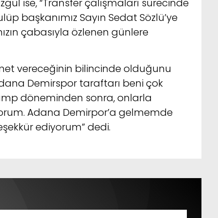
ül ise, “Transfer çalışmaları sürecinde
ulüp başkanımız Sayın Sedat Sözlü’ye
mızın çabasıyla özlenen günlere
et vereceğinin bilincinde olduğunu
dana Demirspor taraftarı beni çok
 kamp döneminden sonra, onlarla
ıyorum. Adana Demirpor’a gelmemde
şekkür ediyorum” dedi.