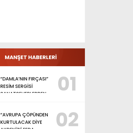
MANŞET HABERLERİ
01
“DAMLA’NIN FIRÇASI”
RESİM SERGİSİ
SANATSEVERLERDEN
YOĞUN İLGİ GÖRDÜ
02
“AVRUPA ÇÖPÜNDEN
KURTULACAK DİYE
AKDENİZ’İ FEDA