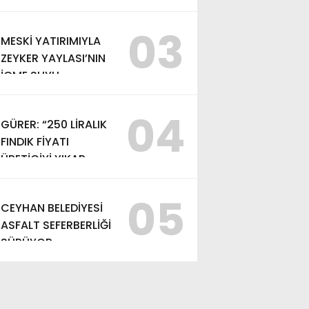
EDEMEZSİNİZ!”
03
MESKİ YATIRIMIYLA
ZEYKER YAYLASI’NIN
İÇME SUYU
KAPASİTESİ
GÜÇLENDİRİLDİ
04
GÜRER: “250 LİRALIK
FINDIK FİYATI
ÜRETİCİYİ YIKAR,
ALIM FİYATI EN AZ
370 LİRA OLMALI”
05
CEYHAN BELEDİYESİ
ASFALT SEFERBERLİĞİ
SÜRÜYOR