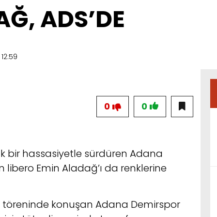
AĞ, ADS’DE
12:59
0
0
ük bir hassasiyetle sürdüren Adana
 libero Emin Aladağ’ı da renklerine
a töreninde konuşan Adana Demirspor