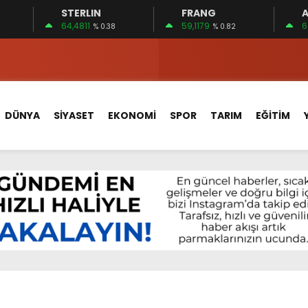
STERLIN
FRANG
A
 15 FİRMA
64,4811
59,1179
6
% 0.38
% 0.82
EDİLDİ…
ÇİN UYGUN MU?
 MECLİSTE KONUŞULDU
DÜNYA
SİYASET
EKONOMİ
SPOR
TARIM
EĞİTİM
HİZMETLERİNİ KONUŞTUK
HİZMETLERİ İÇİN SAHADA
 BOĞULMALARI ÖNLEMEK İÇİN GÖRÜŞTÜLER…
BEYİN SAĞLIĞI!
İ AYLIĞININ 40 BİN LİRA OLMASINI İSTİYOR!
 15 FİRMA