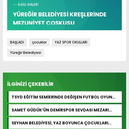
-- İLGİLİ GALERİ
YÜREĞİR BELEDİYESİ KREŞLERİNDE
MEZUNİYET COŞKUSU
BAŞLADI
çocuklar
YAZ SPOR OKULLARI
Yüreğir Belediyesi
İLGİNİZİ ÇEKEBİLİR
TSYD EĞİTİM SEMİERİNDE DEĞİŞEN FUTBOL OYUN
KURALLARI ANLATILDI
SAMET GÜDÜK’ÜN DEMİRSPOR SEVDASI MEZARI
BAŞINDA YAŞATILDI
SEYHAN BELEDİYESİ, YAZ BOYUNCA ÇOCUKLARI
HAVUZLARLA BULUŞTURUYOR…