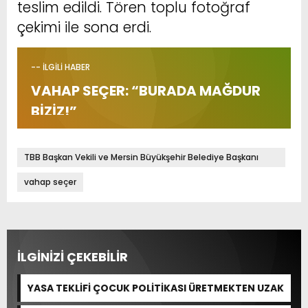
teslim edildi. Tören toplu fotoğraf
çekimi ile sona erdi.
-- İLGİLİ HABER
VAHAP SEÇER: “BURADA MAĞDUR
BİZİZ!”
TBB Başkan Vekili ve Mersin Büyükşehir Belediye Başkanı
Vahap Seçer
vahap seçer
İLGİNİZİ ÇEKEBİLİR
YASA TEKLİFİ ÇOCUK POLİTİKASI ÜRETMEKTEN UZAK