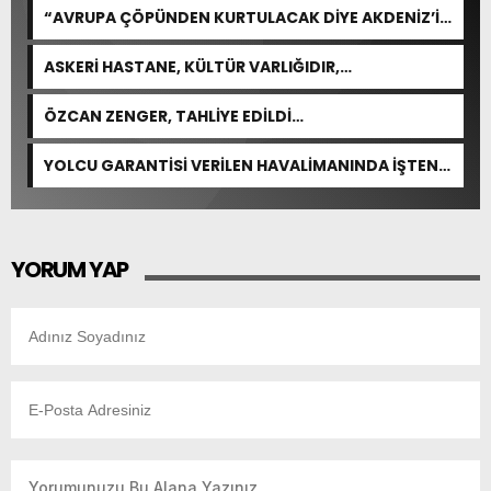
“AVRUPA ÇÖPÜNDEN KURTULACAK DİYE AKDENİZ’İ
FEDA EDEMEZSİNİZ!”
ASKERİ HASTANE, KÜLTÜR VARLIĞIDIR,
ÖZELLEŞTİRİLEMEZ!
ÖZCAN ZENGER, TAHLİYE EDİLDİ…
YOLCU GARANTİSİ VERİLEN HAVALİMANINDA İŞTEN
ÇIKARMA VAR
YORUM YAP