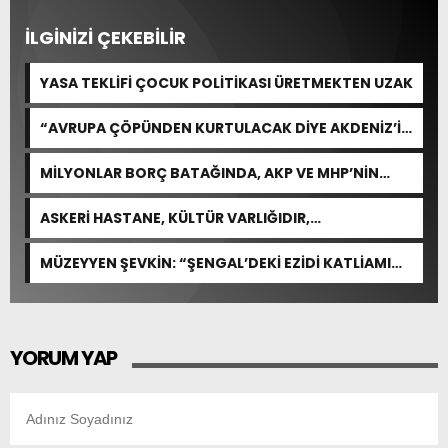
İLGİNİZİ ÇEKEBİLİR
YASA TEKLİFİ ÇOCUK POLİTİKASI ÜRETMEKTEN UZAK
“AVRUPA ÇÖPÜNDEN KURTULACAK DİYE AKDENİZ’İ
FEDA EDEMEZSİNİZ!”
MİLYONLAR BORÇ BATAĞINDA, AKP VE MHP’NİN
CEVABI: “ARAŞTIRMAYALIM!”
ASKERİ HASTANE, KÜLTÜR VARLIĞIDIR,
ÖZELLEŞTİRİLEMEZ!
MÜZEYYEN ŞEVKİN: “ŞENGAL’DEKİ EZİDİ KATLİAMI
İNSANLIĞIN ORTAK ACISIDIR”
YORUM YAP