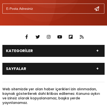
KATEGORİLER
DÜNYA
SİYASET
SAYFALAR
EKONOMİ
EĞİTİM
SAĞLIK
SPOR
Canlı Borsa
Hisseler
TARIM
YEREL YÖNETİM
Pariteler
Canlı Sonuçlar
Web sitemizde yer alan haber içerikleri izin alınmadan,
GÜNDEM
HAYVANLAR
kaynak gösterilerek dahi iktibas edilemez. Kanuna aykırı
Puan Durumu
Fikstür
KADIN
KONSER
ve izinsiz olarak kopyalanamaz, başka yerde
Gazeteler
Burçlar
yayınlanamaz.
KÜLTÜR & SANAT
MAGAZİN