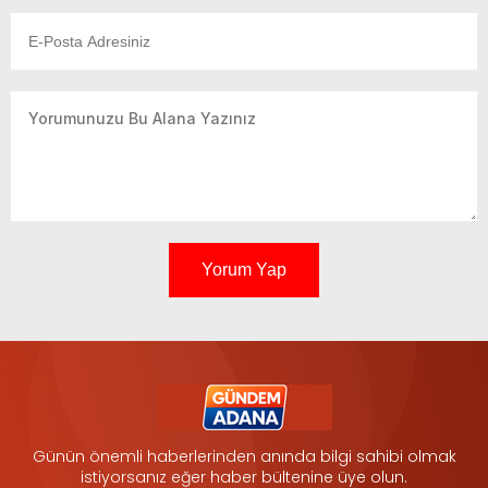
Yorum Yap
Günün önemli haberlerinden anında bilgi sahibi olmak
istiyorsanız eğer haber bültenine üye olun.