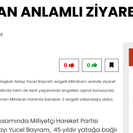
N ANLAMLI ZİYAR
36
0
0
Başkan Adayı Yücel Bayram engelli Mihriban’ı evinde ziyaret
yatında hem de kent yaşamında engelleri aşma konusunda
i. Bayram Mihriban hanımla beraber 3 engelli vatandaşa daha
psamında Milliyetçi Hareket Partisi
ayı Yücel Bayram, 45 yıldır yatağa bağlı