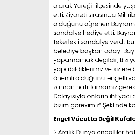
olarak Yüreğir ilçesinde yaş
etti. Ziyareti sırasında Mihr
olduğunu öğrenen Bayram, h
sandalye hediye etti. Bayra
tekerlekli sandalye verdi. 
belediye başkan adayı Bayr
yapamamak değildir, Bizi y
yapabildiklerimiz ve sizlere
önemli olduğunu, engelli vat
zaman hatırlamamız gerekli.
Dolayısıyla onların ihtiyac
bizim görevimiz” Şeklinde k
Engel Vücutta Değil Kafal
3 Aralık Dünya engelliler h