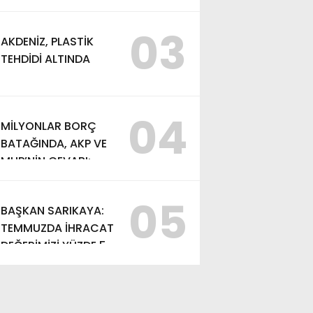
VE AYDIN SAYMAN’A
EMEK ÖDÜLÜ
03
AKDENİZ, PLASTİK
TEHDİDİ ALTINDA
04
MİLYONLAR BORÇ
BATAĞINDA, AKP VE
MHP’NİN CEVABI:
“ARAŞTIRMAYALIM!”
05
BAŞKAN SARIKAYA:
TEMMUZDA İHRACAT
DEĞERİMİZİ YÜZDE 54
ARTIRDIK”