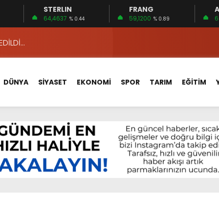
STERLIN
FRANG
A
 15 FİRMA
64,4637
59,1200
6
% 0.44
% 0.89
EDİLDİ…
ÇİN UYGUN MU?
 MECLİSTE KONUŞULDU
DÜNYA
SİYASET
EKONOMİ
SPOR
TARIM
EĞİTİM
HİZMETLERİNİ KONUŞTUK
HİZMETLERİ İÇİN SAHADA
 BOĞULMALARI ÖNLEMEK İÇİN GÖRÜŞTÜLER…
BEYİN SAĞLIĞI!
İ AYLIĞININ 40 BİN LİRA OLMASINI İSTİYOR!
 15 FİRMA