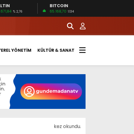
LTIN
BITCOIN
.671,84
65.168,70
% 2,76
1.134
YEREL YÖNETİM
KÜLTÜR & SANAT
kez okundu.