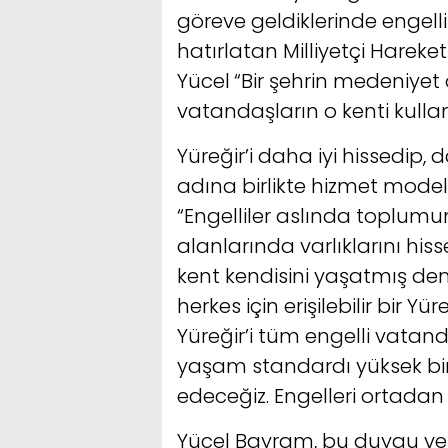
göreve geldiklerinde engelli
hatırlatan Milliyetçi Hareke
Yücel
“Bir şehrin medeniyet
vatandaşların o kenti kulla
Yüreğir’i daha iyi hissedip,
adına birlikte hizmet model
“Engelliler aslında toplu
alanlarında varlıklarını hiss
kent kendisini yaşatmış dem
herkes için erişilebilir bir 
Yüreğir’i tüm engelli vatand
yaşam standardı yüksek bir
edeceğiz. Engelleri ortadan
Yücel Bayram, bu duygu ve 