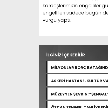
kardeşlerimizin engelliler g
engellileri sadece bugün de
vurgu yaptı.
İLGİNİZİ ÇEKEBİLİR
MİLYONLAR BORÇ BATAĞINDA
“ARAŞTIRMAYALIM!”
ASKERİ HASTANE, KÜLTÜR VA
MÜZEYYEN ŞEVKİN: “ŞENGAL’
ACISIDIR”
ÖZCAN ZENGER, TAHLİYE EDİ