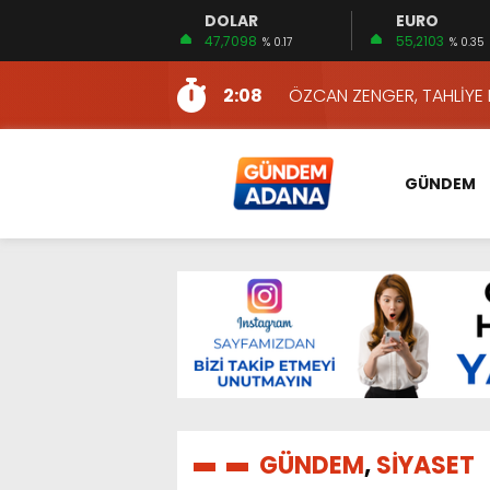
DOLAR
EURO
13:10
İKİNCİ 500’DE ADANA’DAN
47,7098
55,2103
% 0.17
% 0.35
13:16
2:08
ÖZCAN ZENGER, TAHLİYE 
16:00
AKILLI MERCEK HERKES İ
10:06
ADANA’DAKİ CİNAYETLER
GÜNDEM
13:54
NACAR: ESNAFIN SAĞLIK 
13:19
NACAR, DAHA İYİ SAĞLIK 
7:26
SULAMA KANALLARINDAKİ
14:24
HERKES İÇİN ERİŞİLEBİLİR 
14:22
EMEKLİLER EN DÜŞÜK EMEKL
13:10
İKİNCİ 500’DE ADANA’DAN
13:16
GÜNDEM
,
SİYASET