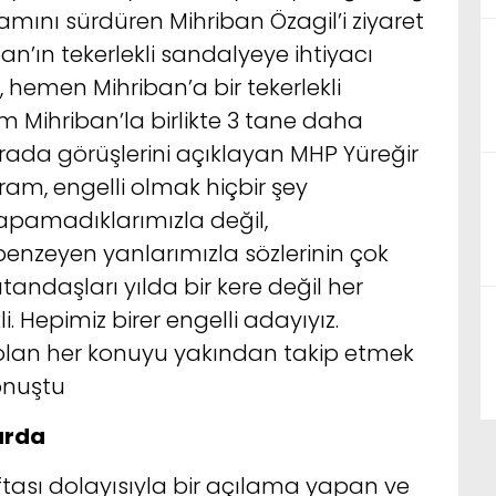
amını sürdüren Mihriban Özagil’i ziyaret
iban’ın tekerlekli sandalyeye ihtiyacı
emen Mihriban’a bir tekerlekli
m Mihriban’la birlikte 3 tane daha
Burada görüşlerini açıklayan MHP Yüreğir
am, engelli olmak hiçbir şey
apamadıklarımızla değil,
 benzeyen yanlarımızla sözlerinin çok
andaşları yılda bir kere değil her
 Hepimiz birer engelli adayıyız.
ı olan her konuyu yakından takip etmek
onuştu
arda
aftası dolayısıyla bir açılama yapan ve