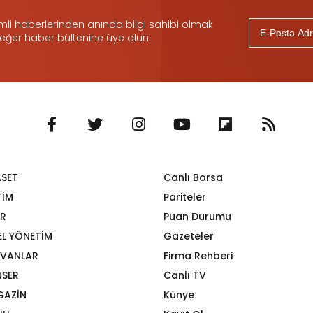
i haberlerinden anında bilgi sahibi olmak
 eğer haber bültenine üye olun.
ASET
Canlı Borsa
TİM
Pariteler
R
Puan Durumu
EL YÖNETİM
Gazeteler
VANLAR
Firma Rehberi
SER
Canlı TV
GAZİN
Künye