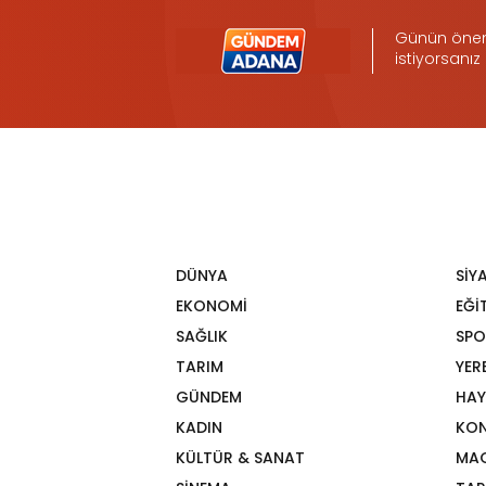
Günün öneml
istiyorsanız
DÜNYA
SİY
EKONOMİ
EĞİ
SAĞLIK
SPO
TARIM
YER
GÜNDEM
HAY
KADIN
KON
KÜLTÜR & SANAT
MA