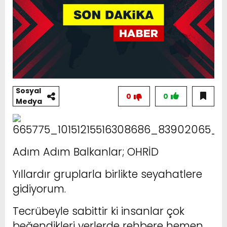
Sosyal
0
0
Medya
Adım Adım Balkanlar; OHRİD
Yıllardır gruplarla birlikte seyahatlere
gidiyorum.
Tecrübeyle sabittir ki insanlar çok
beğendikleri yerlerde rehbere hemen