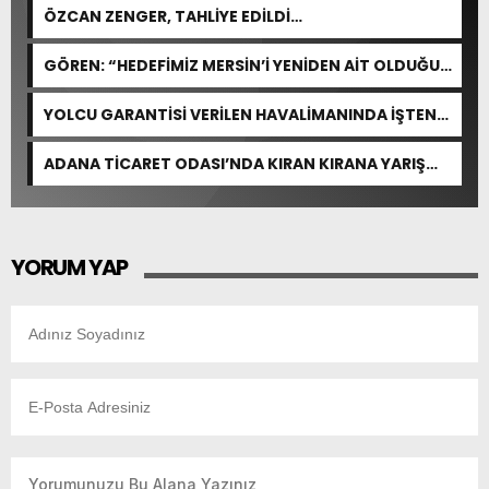
ÖZCAN ZENGER, TAHLİYE EDİLDİ…
GÖREN: “HEDEFİMİZ MERSİN’İ YENİDEN AİT OLDUĞU
YERE TAŞIMAK”
YOLCU GARANTİSİ VERİLEN HAVALİMANINDA İŞTEN
ÇIKARMA VAR
ADANA TİCARET ODASI’NDA KIRAN KIRANA YARIŞ
BEKLENİYOR
YORUM YAP