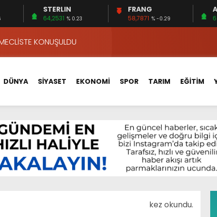
STERLIN
FRANG
A
VA YOLUNDA…
64,2531
58,7871
6
6
% 0.23
% -0.29
ÇİN UYGUN MU?
 MECLİSTE KONUŞULDU
HİZMETLERİNİ KONUŞTUK
HİZMETLERİ İÇİN SAHADA
DÜNYA
SİYASET
EKONOMİ
SPOR
TARIM
EĞİTİM
 BOĞULMALARI ÖNLEMEK İÇİN GÖRÜŞTÜLER…
BEYİN SAĞLIĞI!
İ AYLIĞININ 40 BİN LİRA OLMASINI İSTİYOR!
 15 FİRMA
APLAR…
VA YOLUNDA…
ÇİN UYGUN MU?
M
kez okundu.