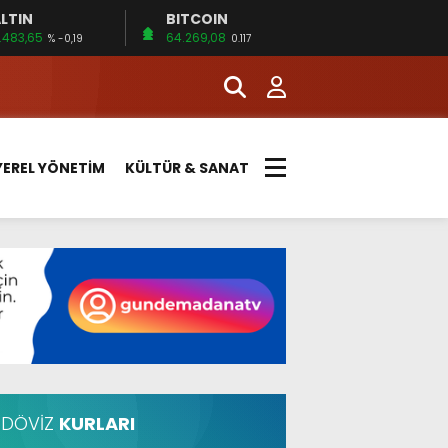
LTIN
BITCOIN
.483,65
64.269,08
% -0,19
0.117
YEREL YÖNETİM
KÜLTÜR & SANAT
DÖVİZ
KURLARI