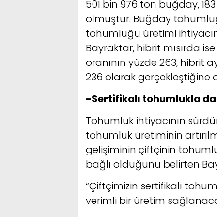
501 bin 976 ton buğday, 183
olmuştur. Buğday tohumluğu
tohumluğu üretimi ihtiyacın 
Bayraktar, hibrit mısırda is
oranının yüzde 263, hibrit
236 olarak gerçekleştiğine di
-Sertifikalı tohumlukla dah
Tohumluk ihtiyacının sürdürü
tohumluk üretiminin artırı
gelişiminin çiftçinin tohum
bağlı olduğunu belirten Bayr
“Çiftçimizin sertifikalı tohu
verimli bir üretim sağlanaca