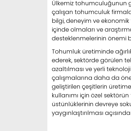
Ülkemiz tohumculuğunun g
çalışan tohumculuk firmaları
bilgi, deneyim ve ekonomik y
içinde olmaları ve araştır
desteklenmelerinin önemi b
Tohumluk üretiminde ağırlık
ederek, sektörde görülen tek
azaltılması ve yerli teknoloj
çalışmalarına daha da önem 
geliştirilen çeşitlerin üreti
kullanımı için özel sektörü
üstünlüklerinin devreye soku
yaygınlaştırılması açısından