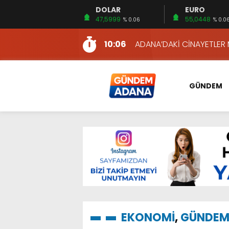
DOLAR
EURO
12:54
YÜKSEL YEŞİLOVA, KOSO
47,5999
55,0448
% 0.06
% 0.0
16:00
AKILLI MERCEK HERKES İ
10:06
ADANA’DAKİ CİNAYETLER
13:54
NACAR: ESNAFIN SAĞLIK 
13:19
NACAR, DAHA İYİ SAĞLIK 
GÜNDEM
7:26
SULAMA KANALLARINDAKİ
14:24
HERKES İÇİN ERİŞİLEBİLİR 
14:22
EMEKLİLER EN DÜŞÜK EMEKL
13:10
İKİNCİ 500’DE ADANA’DAN
13:48
HAFTA SONUNA ÖZEL KİT
12:54
YÜKSEL YEŞİLOVA, KOSO
16:00
AKILLI MERCEK HERKES İ
EKONOMİ
,
GÜNDE