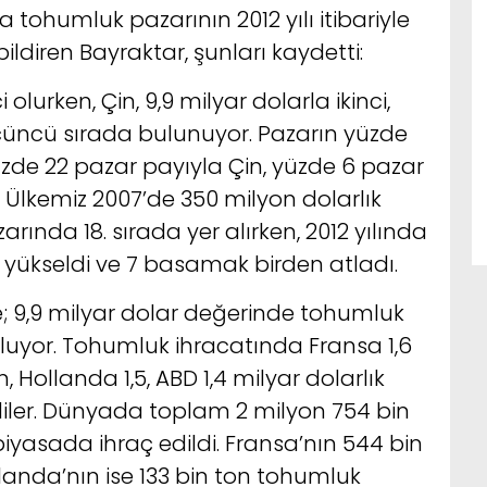
 tohumluk pazarının 2012 yılı itibariyle
ildiren Bayraktar, şunları kaydetti:
i olurken, Çin, 9,9 milyar dolarla ikinci,
üçüncü sırada bulunuyor. Pazarın yüzde
üzde 22 pazar payıyla Çin, yüzde 6 pazar
. Ülkemiz 2007’de 350 milyon dolarlık
ında 18. sırada yer alırken, 2012 yılında
a yükseldi ve 7 basamak birden atladı.
göre; 9,9 milyar dolar değerinde tohumluk
oluyor. Tohumluk ihracatında Fransa 1,6
n, Hollanda 1,5, ABD 1,4 milyar dolarlık
ediler. Dünyada toplam 2 milyon 754 bin
iyasada ihraç edildi. Fransa’nın 544 bin
llanda’nın ise 133 bin ton tohumluk