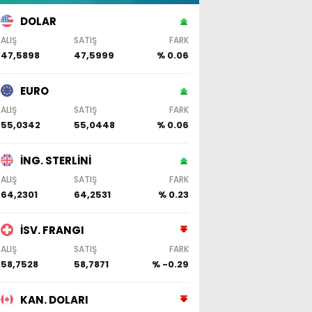
DOLAR
ALIŞ
SATIŞ
FARK
47,5898
47,5999
% 0.06
EURO
ALIŞ
SATIŞ
FARK
55,0342
55,0448
% 0.06
İNG. STERLİNİ
ALIŞ
SATIŞ
FARK
64,2301
64,2531
% 0.23
İSV. FRANGI
ALIŞ
SATIŞ
FARK
58,7528
58,7871
% -0.29
KAN. DOLARI