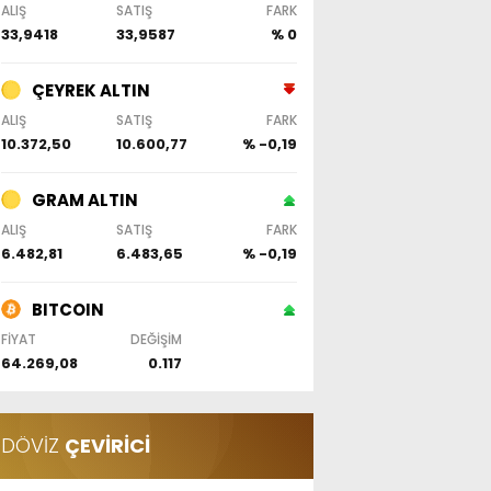
ALIŞ
SATIŞ
FARK
33,9418
33,9587
% 0
ÇEYREK ALTIN
ALIŞ
SATIŞ
FARK
10.372,50
10.600,77
% -0,19
GRAM ALTIN
ALIŞ
SATIŞ
FARK
6.482,81
6.483,65
% -0,19
BITCOIN
FİYAT
DEĞİŞİM
64.269,08
0.117
DÖVİZ
ÇEVİRİCİ