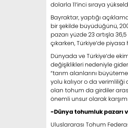
dolarla 11’inci sıraya yükseld
Bayraktar, yaptığı açıklama
bir şekilde büyüdüğünü, 
pazarı yüzde 23 artışla 36,
çıkarken, Türkiye’de piyasa
Dünyada ve Türkiye’de ekim a
değişiklikleri nedeniyle gid
“tarım alanlarını büyütemed
yolu kalıyor o da verimlili
olan tohum da girdiler arası
önemli unsur olarak karşımız
-Dünya tohumluk pazarı ve
Uluslararası Tohum Federasy