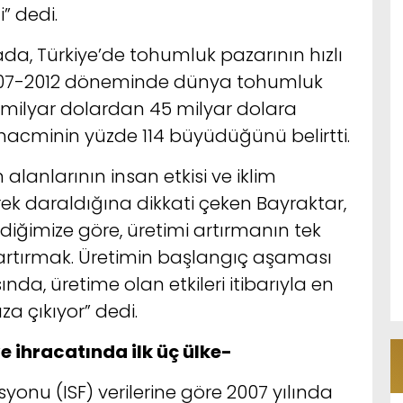
i” dedi.
da, Türkiye’de tohumluk pazarının hızlı
2007-2012 döneminde dünya tohumluk
5 milyar dolardan 45 milyar dolara
 hacminin yüzde 114 büyüdüğünü belirtti.
lanlarının insan etkisi ve iklim
erek daraldığına dikkati çeken Bayraktar,
iğimize göre, üretimi artırmanın tek
ği artırmak. Üretimin başlangıç aşaması
nda, üretime olan etkileri itibarıyla en
a çıkıyor” dedi.
 ihracatında ilk üç ülke-
onu (ISF) verilerine göre 2007 yılında