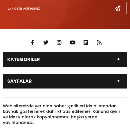
KATEGORİLER
DÜNYA
SİYASET
SAYFALAR
EKONOMİ
EĞİTİM
SAĞLIK
SPOR
Canlı Borsa
Hisseler
TARIM
YEREL YÖNETİM
Pariteler
Canlı Sonuçlar
Web sitemizde yer alan haber içerikleri izin alınmadan,
GÜNDEM
HAYVANLAR
kaynak gösterilerek dahi iktibas edilemez. Kanuna aykırı
Puan Durumu
Fikstür
KADIN
KONSER
ve izinsiz olarak kopyalanamaz, başka yerde
Gazeteler
Burçlar
yayınlanamaz.
KÜLTÜR & SANAT
MAGAZİN
Firma Rehberi
Nöbetçi Eczaneler