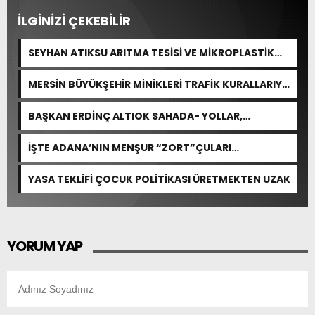
İLGİNİZİ ÇEKEBİLİR
SEYHAN ATIKSU ARITMA TESİSİ VE MİKROPLASTİK
KİRLİLİĞİNE İLİŞKİN AÇIKLAMA
MERSİN BÜYÜKŞEHİR MİNİKLERİ TRAFİK KURALLARIYLA
BULUŞTURDU
BAŞKAN ERDİNÇ ALTIOK SAHADA- YOLLAR,
KALDIRIMLAR YENİLENİYOR
İŞTE ADANA’NIN MENŞUR “ZORT”ÇULARI…
YASA TEKLİFİ ÇOCUK POLİTİKASI ÜRETMEKTEN UZAK
YORUM YAP