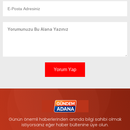
Yorum Yap
Günün önemli haberlerinden anında bilgi sahibi olmak
istiyorsanız eğer haber bültenine üye olun.