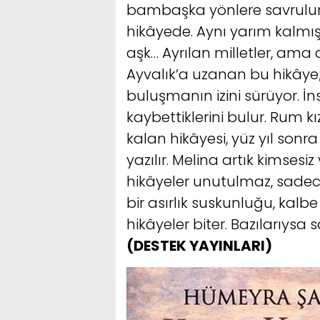
bambaşka yönlere savrulur. 
hikâyede. Aynı yarım kalmış
aşk… Ayrılan milletler, ama
Ayvalık’a uzanan bu hikâye;
buluşmanın izini sürüyor. İ
kaybettiklerini bulur. Rum kı
kalan hikâyesi, yüz yıl sonr
yazılır. Melina artık kimsesi
hikâyeler unutulmaz, sadece
bir asırlık suskunluğu, kal
hikâyeler biter. Bazılarıys
(DESTEK YAYINLARI)