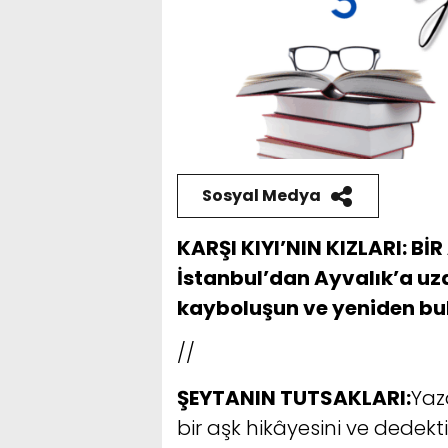
Sosyal Medya
KARŞI KIYI’NIN KIZLARI: B
İstanbul’dan Ayvalık’a uza
kayboluşun ve yeniden bul
//
ŞEYTANIN TUTSAKLARI:
Yaza
bir aşk hikâyesini ve dedektif 