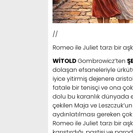
//
Romeo ile Juliet tarzı bir aş
WİTOLD
Gombrowicz’ten
Ş
dolaşan efsaneleriyle ürkütü
iyice yitirmiş dejenere ari
fatale bir tenisçi ve ona ço
dolu bu karanlık dünyada esr
çekilen Maja ve Leszczuk’un
aydınlatılması gereken çok fa
Romeo ile Juliet tarzı bir aşk
karıştırdığı, pastişi ve paro