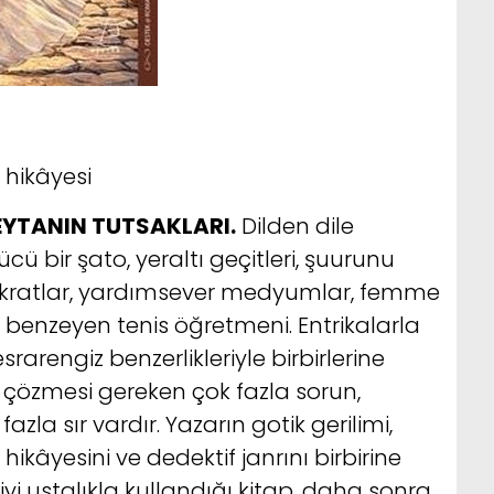
k hikâyesi
EYTANIN TUTSAKLARI.
Dilden dile
cü bir şato, yeraltı geçitleri, şuurunu
stokratlar, yardımsever medyumlar, femme
k benzeyen tenis öğretmeni. Entrikalarla
arengiz benzerlikleriyle birbirlerine
 çözmesi gereken çok fazla sorun,
zla sır vardır. Yazarın gotik gerilimi,
 hikâyesini ve dedektif janrını birbirine
diyi ustalıkla kullandığı kitap, daha sonra