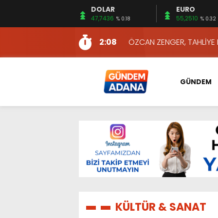
DOLAR
EURO
13:10
İKİNCİ 500’DE ADANA’DAN
47,7436
55,2510
% 0.18
% 0.32
13:16
2:08
ÖZCAN ZENGER, TAHLİYE 
16:00
AKILLI MERCEK HERKES İ
10:06
ADANA’DAKİ CİNAYETLER
GÜNDEM
13:54
NACAR: ESNAFIN SAĞLIK 
13:19
NACAR, DAHA İYİ SAĞLIK 
7:26
SULAMA KANALLARINDAKİ
14:24
HERKES İÇİN ERİŞİLEBİLİR 
14:22
EMEKLİLER EN DÜŞÜK EMEKL
13:10
İKİNCİ 500’DE ADANA’DAN
13:16
KÜLTÜR & SANAT