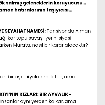
ök salmış geleneklerin koruyucusu…
zaman hatıralarının taşıyıcısı…
YE SEYAHATNAMESİ:
Pansiyonda Alman
ı kar topu savaşı, yerini siyasi
akırken Murata, nasıl bir karar alacaktır?
n bir aşk… Ayrılan milletler, ama
KIYI’NIN KIZLARI: BİR AYVALIK-
 insanlar aynı yerden kalkar, ama