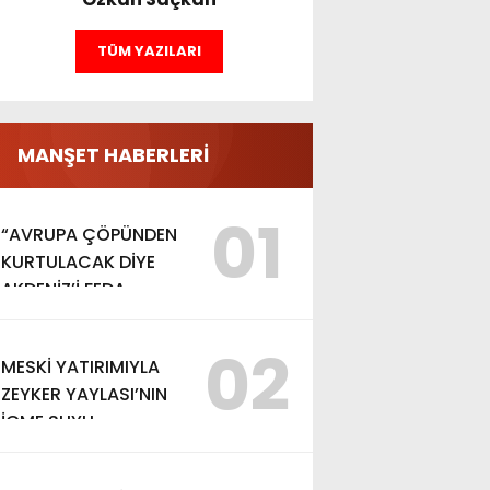
TÜM YAZILARI
MANŞET HABERLERİ
01
“AVRUPA ÇÖPÜNDEN
KURTULACAK DİYE
AKDENİZ’İ FEDA
EDEMEZSİNİZ!”
02
MESKİ YATIRIMIYLA
ZEYKER YAYLASI’NIN
İÇME SUYU
KAPASİTESİ
GÜÇLENDİRİLDİ