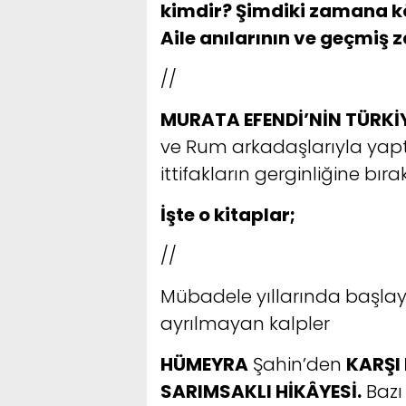
kimdir? Şimdiki zamana k
Aile anılarının ve geçmiş 
//
MURATA EFENDİ’NİN TÜRKİ
ve Rum arkadaşlarıyla yaptığ
ittifakların gerginliğine bır
İşte o kitaplar;
//
Mübadele yıllarında başlaya
ayrılmayan kalpler
HÜMEYRA
Şahin’den
KARŞI 
SARIMSAKLI HİKÂYESİ.
Bazı