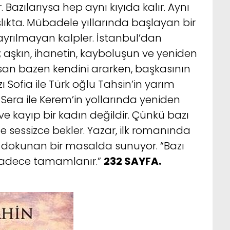
Bazılarıysa hep aynı kıyıda kalır. Aynı
lıkta. Mübadele yıllarında başlayan bir
 ayrılmayan kalpler. İstanbul’dan
 aşkın, ihanetin, kayboluşun ve yeniden
nsan bazen kendini ararken, başkasının
zı Sofia ile Türk oğlu Tahsin’in yarım
a Sera ile Kerem’in yollarında yeniden
z ve kayıp bir kadın değildir. Çünkü bazı
 sessizce bekler. Yazar, ilk romanında
be dokunan bir masalda sunuyor. “Bazı
a sadece tamamlanır.”
232 SAYFA.