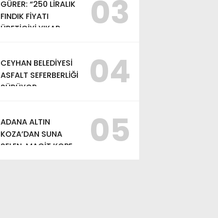
03
GÜRER: “250 LİRALIK
FINDIK FİYATI
ÜRETİCİYİ YIKAR,
ALIM FİYATI EN AZ
370 LİRA OLMALI”
04
CEYHAN BELEDİYESİ
ASFALT SEFERBERLİĞİ
SÜRÜYOR
05
ADANA ALTIN
KOZA’DAN SUNA
SELEN, MACİT KOPER
VE AYDIN SAYMAN’A
EMEK ÖDÜLÜ