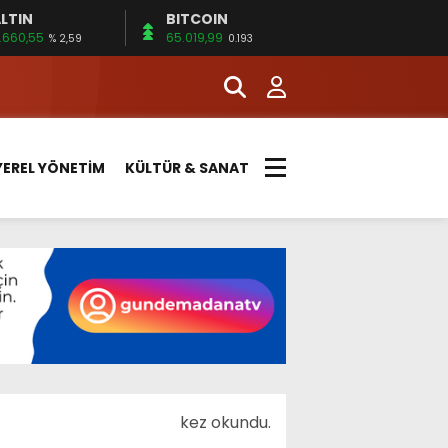
LTIN
BITCOIN
.660,55
65.019,99
% 2,59
0.193
YEREL YÖNETİM
KÜLTÜR & SANAT
kez okundu.