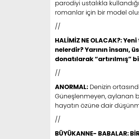
parodiyi ustalıkla kullandı
romanlar için bir model olu
//
HALİMİZ NE OLACAK?:
Yeni 
nelerdir? Yarının insanı, ü
donatılarak “artırılmış” b
//
ANORMAL:
Denizin ortasınd
Güneşlenmeyen, aylanan bi
hayatın özüne dair düşünmey
//
BÜYÜKANNE- BABALAR: BİR