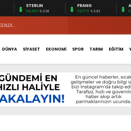
STERLIN
FRANG
A
 15 FİRMA
64,4811
59,1179
6
% 0.38
% 0.82
EDİLDİ…
ÇİN UYGUN MU?
 MECLİSTE KONUŞULDU
DÜNYA
SİYASET
EKONOMİ
SPOR
TARIM
EĞİTİM
HİZMETLERİNİ KONUŞTUK
HİZMETLERİ İÇİN SAHADA
 BOĞULMALARI ÖNLEMEK İÇİN GÖRÜŞTÜLER…
BEYİN SAĞLIĞI!
İ AYLIĞININ 40 BİN LİRA OLMASINI İSTİYOR!
 15 FİRMA