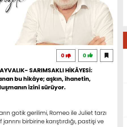
0
0
İR AYVALIK- SARIMSAKLI HİKÂYESİ:
nan bu hikâye; aşkın, ihanetin,
uşmanın izini sürüyor.
rın gotik gerilimi, Romeo ile Juliet tarzı
janrını birbirine karıştırdığı, pastişi ve