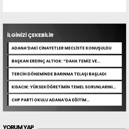
İLGİNİZİ ÇEKEBİLİR
ADANA’DAKİ CİNAYETLER MECLİSTE KONUŞULDU
BAŞKAN ERDİNÇ ALTIOK: “DAHA TEMİZ VE
YAŞANABİLİR BİR YUMURTALIK İÇİN ÇALIŞIYORUZ”
TERCİH DÖNEMİNDE BARINMA TELAŞI BAŞLADI
KISACIK: YÜKSEKÖĞRETİMİN TEMEL SORUNLARINI
ÇÖZEN BİR DÜZENLEME YOK
CHP PARTİ OKULU ADANA’DA EĞİTİM
GERÇEKLEŞTİRDİ
YORUM YAP