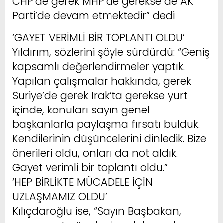
CHP’de gerek MHP’de gerekse de AK
Parti’de devam etmektedir” dedi
‘GAYET VERİMLİ BİR TOPLANTI OLDU’
Yıldırım, sözlerini şöyle sürdürdü: “Geniş
kapsamlı değerlendirmeler yaptık.
Yapılan çalışmalar hakkında, gerek
Suriye’de gerek Irak’ta gerekse yurt
içinde, konuları sayın genel
başkanlarla paylaşma fırsatı bulduk.
Kendilerinin düşüncelerini dinledik. Bize
önerileri oldu, onları da not aldık.
Gayet verimli bir toplantı oldu.”
‘HEP BİRLİKTE MÜCADELE İÇİN
UZLAŞMAMIZ OLDU’
Kılıçdaroğlu ise, “Sayın Başbakan,