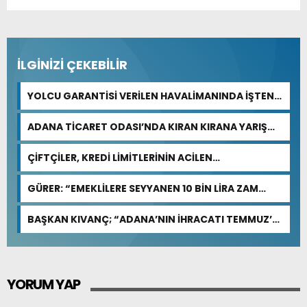
İLGİNİZİ ÇEKEBİLİR
YOLCU GARANTİSİ VERİLEN HAVALİMANINDA İŞTEN
ÇIKARMA VAR
ADANA TİCARET ODASI’NDA KIRAN KIRANA YARIŞ
BEKLENİYOR
ÇİFTÇİLER, KREDİ LİMİTLERİNİN ACİLEN
GÜNCELLENMESİNİ İSTİYOR
GÜRER: “EMEKLİLERE SEYYANEN 10 BİN LİRA ZAM
YAPILMALI”
BAŞKAN KIVANÇ; “ADANA’NIN İHRACATI TEMMUZ’DA
YÜZDE 0,5, İLK 7 AYDA YÜZDE 13,7 ARTTI”
YORUM YAP