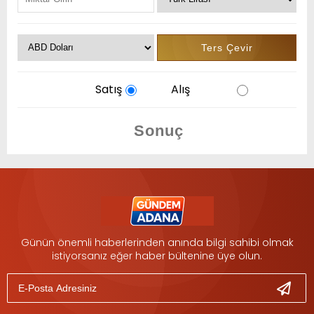
Satış
Alış
Günün önemli haberlerinden anında bilgi sahibi olmak
istiyorsanız eğer haber bültenine üye olun.