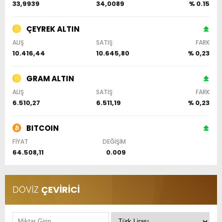
33,9939
34,0089
% 0.15
ÇEYREK ALTIN
ALIŞ
SATIŞ
FARK
10.416,44
10.645,80
% 0,23
GRAM ALTIN
ALIŞ
SATIŞ
FARK
6.510,27
6.511,19
% 0,23
BITCOIN
FİYAT
DEĞİŞİM
64.508,11
0.009
DÖVİZ
ÇEVİRİCİ