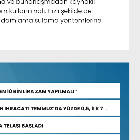
zma ve buharlaşmadan kaynaklı
m kullanılmalı. Hızlı şekilde de
e damlama sulama yöntemlerine
N 10 BİN LİRA ZAM YAPILMALI”
 İHRACATI TEMMUZ’DA YÜZDE 0,5, İLK 7
 TELAŞI BAŞLADI