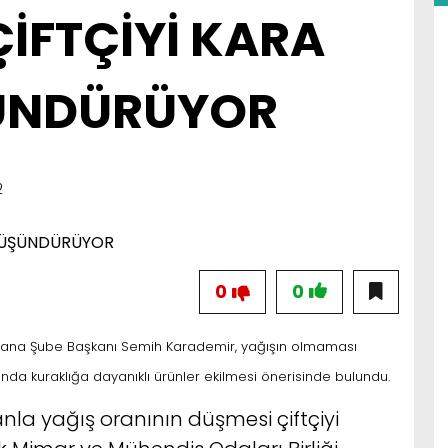
İFTÇİYİ KARA
ÜNDÜRÜYOR
2
0
0
ana Şube Başkanı Semih Karademir, yağışın olmaması
da kuraklığa dayanıklı ürünler ekilmesi önerisinde bulundu.
la yağış oranının düşmesi çiftçiyi