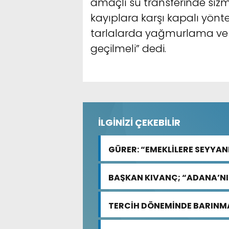
amaçlı su transferinde sı
kayıplara karşı kapalı yönte
tarlalarda yağmurlama v
geçilmeli” dedi.
İLGİNİZİ ÇEKEBİLİR
GÜRER: “EMEKLİLERE SEYYANE
BAŞKAN KIVANÇ; “ADANA’NIN
AYDA YÜZDE 13,7 ARTTI”
TERCİH DÖNEMİNDE BARINMA