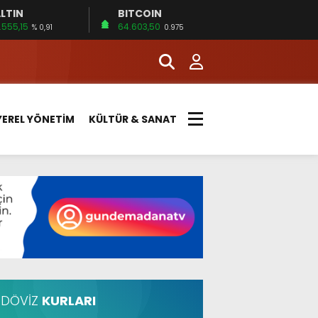
LTIN
BITCOIN
.555,15
64.603,50
% 0,91
0.975
YEREL YÖNETİM
KÜLTÜR & SANAT
DÖVİZ
KURLARI