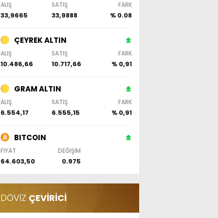
ALIŞ
SATIŞ
FARK
33,9665
33,9888
% 0.08
ÇEYREK ALTIN
ALIŞ
SATIŞ
FARK
10.486,66
10.717,66
% 0,91
GRAM ALTIN
ALIŞ
SATIŞ
FARK
6.554,17
6.555,15
% 0,91
BITCOIN
FİYAT
DEĞİŞİM
64.603,50
0.975
DÖVİZ
ÇEVİRİCİ