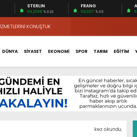
STERLIN
FRANG
A
ALLE KAN BAĞIŞI SEFERBERLİĞİ
64,2588
59,0317
6
% 0.23
% 0.11
 MECLİSTE KONUŞULDU
HİZMETLERİNİ KONUŞTUK
HİZMETLERİ İÇİN SAHADA
 BOĞULMALARI ÖNLEMEK İÇİN GÖRÜŞTÜLER…
DÜNYA
SİYASET
EKONOMİ
SPOR
TARIM
EĞİTİM
BEYİN SAĞLIĞI!
İ AYLIĞININ 40 BİN LİRA OLMASINI İSTİYOR!
 15 FİRMA
APLAR…
VA YOLUNDA…
ALLE KAN BAĞIŞI SEFERBERLİĞİ
 MECLİSTE KONUŞULDU
M
kez okundu.