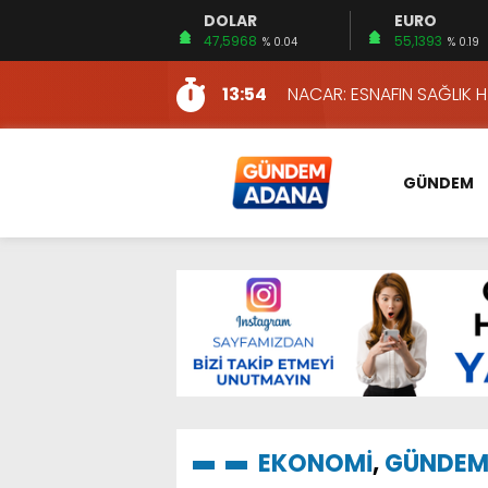
DOLAR
EURO
11:22
KIZILAY’DAN MAHALLE MAH
47,5968
55,1393
% 0.04
% 0.19
10:06
ADANA’DAKİ CİNAYETLER
13:54
NACAR: ESNAFIN SAĞLIK 
13:19
NACAR, DAHA İYİ SAĞLIK 
7:26
SULAMA KANALLARINDAKİ
GÜNDEM
14:24
HERKES İÇİN ERİŞİLEBİLİR 
14:22
EMEKLİLER EN DÜŞÜK EMEKL
13:10
İKİNCİ 500’DE ADANA’DAN
13:48
HAFTA SONUNA ÖZEL KİT
12:54
YÜKSEL YEŞİLOVA, KOSO
11:22
KIZILAY’DAN MAHALLE MAH
10:06
ADANA’DAKİ CİNAYETLER
EKONOMİ
,
GÜNDE