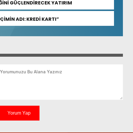
İĞİNİ GÜÇLENDİRECEK YATIRIM
ÇİMİN ADI: KREDİ KARTI”
Yorum Yap