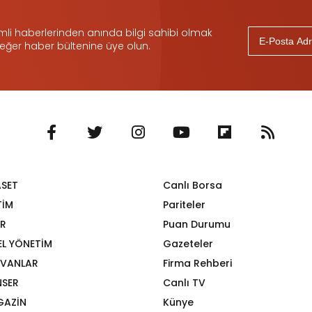
i haberlerinden anında bilgi sahibi olmak
 eğer haber bültenine üye olun.
ASET
Canlı Borsa
TİM
Pariteler
R
Puan Durumu
EL YÖNETİM
Gazeteler
VANLAR
Firma Rehberi
SER
Canlı TV
GAZİN
Künye