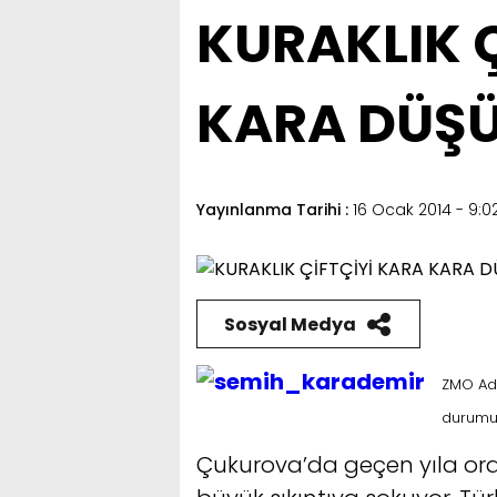
KURAKLIK Ç
KARA DÜŞ
Yayınlanma Tarihi :
16 Ocak 2014 - 9:0
Sosyal Medya
ZMO Ad
durumun
Çukurova’da geçen yıla oran