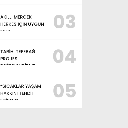
03
AKILLI MERCEK
HERKES İÇİN UYGUN
MU?
04
TARİHİ TEPEBAĞ
PROJESİ
DEĞERLENDİRME
TOPLANTISI
GERÇEKLEŞTİRİLDİ
05
“SICAKLAR YAŞAM
HAKKINI TEHDİT
EDİYOR”