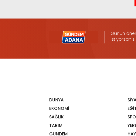
Günün öneml
istiyorsanız
DÜNYA
SİY
EKONOMİ
EĞİ
SAĞLIK
SPO
TARIM
YER
GÜNDEM
HAY