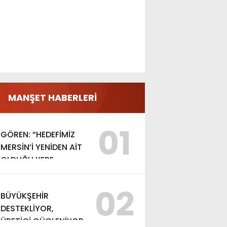
MANŞET HABERLERİ
01
GÖREN: “HEDEFİMİZ
MERSİN’İ YENİDEN AİT
OLDUĞU YERE
TAŞIMAK”
02
BÜYÜKŞEHİR
DESTEKLİYOR,
ÜRETİCİ GÜÇLENİYOR