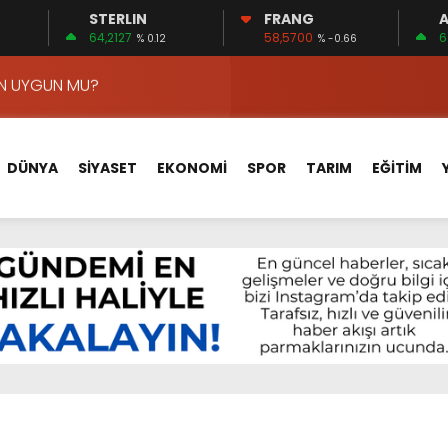
STERLIN
FRANG
A
VA YOLUNDA…
64,2127
58,5700
6
3
% 0.12
% -0.66
ÇİN UYGUN MU?
 MECLİSTE KONUŞULDU
HİZMETLERİNİ KONUŞTUK
HİZMETLERİ İÇİN SAHADA
DÜNYA
SİYASET
EKONOMİ
SPOR
TARIM
EĞİTİM
 BOĞULMALARI ÖNLEMEK İÇİN GÖRÜŞTÜLER…
BEYİN SAĞLIĞI!
İ AYLIĞININ 40 BİN LİRA OLMASINI İSTİYOR!
 15 FİRMA
APLAR…
VA YOLUNDA…
ÇİN UYGUN MU?