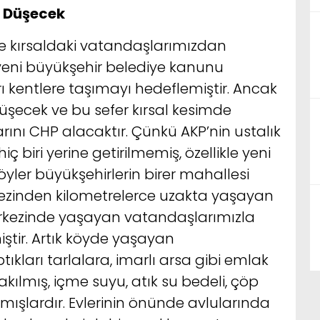
a Düşecek
e kırsaldaki vatandaşlarımızdan
 yeni büyükşehir belediye kanunu
rı kentlere taşımayı hedeflemiştir. Ancak
üşecek ve bu sefer kırsal kesimde
rını CHP alacaktır. Çünkü AKP’nin ustalık
ç biri yerine getirilmemiş, özellikle yeni
öyler büyükşehirlerin birer mahallesi
rkezinden kilometrelerce uzakta yaşayan
rkezinde yaşayan vatandaşlarımızla
ştir. Artık köyde yaşayan
kları tarlalara, imarlı arsa gibi emlak
kılmış, içme suyu, atık su bedeli, çöp
ışlardır. Evlerinin önünde avlularında