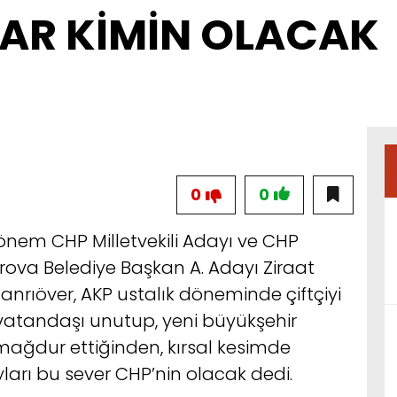
LAR KİMİN OLACAK
0
0
önem CHP Milletvekili Adayı ve CHP
ova Belediye Başkan A. Adayı Ziraat
nrıöver, AKP ustalık döneminde çiftçiyi
vatandaşı unutup, yeni büyükşehir
 mağdur ettiğinden, kırsal kesimde
ları bu sever CHP’nin olacak dedi.