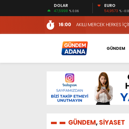
DOLAR
EURO
12:54
YÜKSEL YEŞİLOVA, KOSO
47,5998
54,9573
% 0.06
% -0.1
16:00
AKILLI MERCEK HERKES İ
10:06
ADANA’DAKİ CİNAYETLER
13:54
NACAR: ESNAFIN SAĞLIK 
13:19
NACAR, DAHA İYİ SAĞLIK 
GÜNDEM
7:26
SULAMA KANALLARINDAKİ
14:24
HERKES İÇİN ERİŞİLEBİLİR 
14:22
EMEKLİLER EN DÜŞÜK EMEKL
13:10
İKİNCİ 500’DE ADANA’DAN
13:48
HAFTA SONUNA ÖZEL KİT
12:54
YÜKSEL YEŞİLOVA, KOSO
16:00
AKILLI MERCEK HERKES İ
GÜNDEM
,
SİYASET