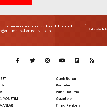
i haberlerinden anında bilgi sahibi olmak
 eğer haber bültenine üye olun.
ASET
Canlı Borsa
TİM
Pariteler
R
Puan Durumu
EL YÖNETİM
Gazeteler
VANLAR
Firma Rehberi