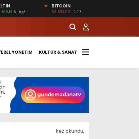
LTIN
BITCOIN
.468,14
64.634,00
% -0,43
-0.017
YEREL YÖNETİM
KÜLTÜR & SANAT
kez okundu.