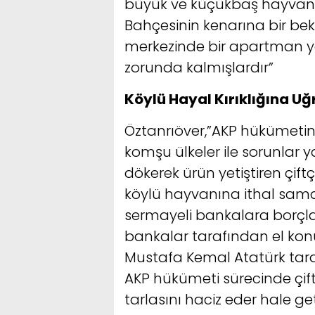
büyük ve küçükbaş hayvan 
Bahçesinin kenarına bir bek
merkezinde bir apartman yap
zorunda kalmışlardır”
Köylü Hayal Kırıklığına Uğr
Öztanrıöver,”AKP hükümetini
komşu ülkeler ile sorunlar 
dökerek ürün yetiştiren çif
köylü hayvanına ithal sama
sermayeli bankalara borçla
bankalar tarafından el konu
Mustafa Kemal Atatürk taraf
AKP hükümeti sürecinde çiftç
tarlasını haciz eder hale geti