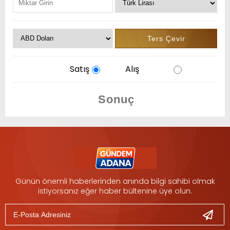
Satış
Alış
Günün önemli haberlerinden anında bilgi sahibi olmak
istiyorsanız eğer haber bültenine üye olun.