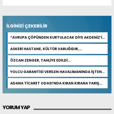
İLGİNİZİ ÇEKEBİLİR
“AVRUPA ÇÖPÜNDEN KURTULACAK DİYE AKDENİZ’İ
FEDA EDEMEZSİNİZ!”
ASKERİ HASTANE, KÜLTÜR VARLIĞIDIR,
ÖZELLEŞTİRİLEMEZ!
ÖZCAN ZENGER, TAHLİYE EDİLDİ…
YOLCU GARANTİSİ VERİLEN HAVALİMANINDA İŞTEN
ÇIKARMA VAR
ADANA TİCARET ODASI’NDA KIRAN KIRANA YARIŞ
BEKLENİYOR
YORUM YAP