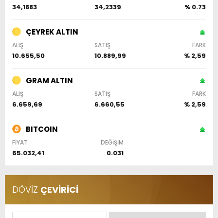
34,1883
34,2339
% 0.73
ÇEYREK ALTIN
ALIŞ
SATIŞ
FARK
10.655,50
10.889,99
% 2,59
GRAM ALTIN
ALIŞ
SATIŞ
FARK
6.659,69
6.660,55
% 2,59
BITCOIN
FİYAT
DEĞİŞİM
65.032,41
0.031
DÖVİZ
ÇEVİRİCİ