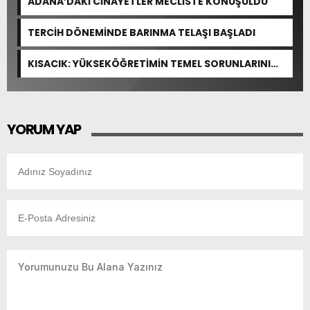
ADANA’DAKİ CİNAYETLER MECLİSTE KONUŞULDU
TERCİH DÖNEMİNDE BARINMA TELAŞI BAŞLADI
KISACIK: YÜKSEKÖĞRETİMİN TEMEL SORUNLARINI
ÇÖZEN BİR DÜZENLEME YOK
YORUM YAP