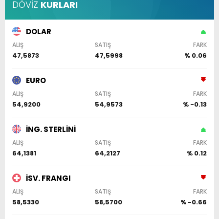
DÖVİZ
KURLARI
DOLAR
ALIŞ
SATIŞ
FARK
47,5873
47,5998
% 0.06
EURO
ALIŞ
SATIŞ
FARK
54,9200
54,9573
% -0.13
İNG. STERLİNİ
ALIŞ
SATIŞ
FARK
64,1381
64,2127
% 0.12
İSV. FRANGI
ALIŞ
SATIŞ
FARK
58,5330
58,5700
% -0.66