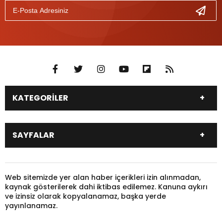
KATEGORİLER
DÜNYA
SİYASET
SAYFALAR
EKONOMİ
EĞİTİM
SAĞLIK
SPOR
Canlı Borsa
Hisseler
TARIM
YEREL YÖNETİM
Pariteler
Canlı Sonuçlar
Web sitemizde yer alan haber içerikleri izin alınmadan,
GÜNDEM
HAYVANLAR
kaynak gösterilerek dahi iktibas edilemez. Kanuna aykırı
Puan Durumu
Fikstür
KADIN
KONSER
ve izinsiz olarak kopyalanamaz, başka yerde
Gazeteler
Burçlar
yayınlanamaz.
KÜLTÜR & SANAT
MAGAZİN
Firma Rehberi
Nöbetçi Eczaneler
SİNEMA
TARİH