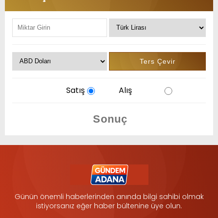
Satış
Alış
Günün önemli haberlerinden anında bilgi sahibi olmak
istiyorsanız eğer haber bültenine üye olun.