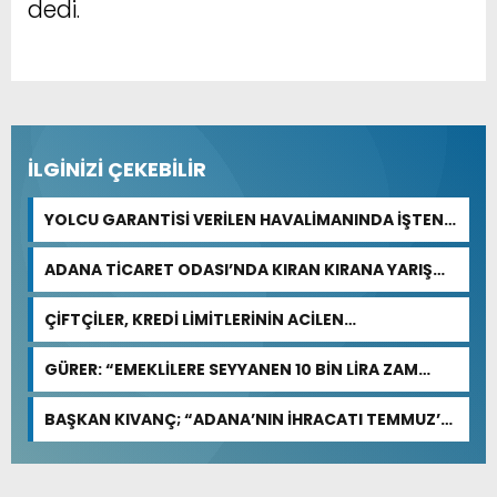
dedi.
İLGİNİZİ ÇEKEBİLİR
YOLCU GARANTİSİ VERİLEN HAVALİMANINDA İŞTEN
ÇIKARMA VAR
ADANA TİCARET ODASI’NDA KIRAN KIRANA YARIŞ
BEKLENİYOR
ÇİFTÇİLER, KREDİ LİMİTLERİNİN ACİLEN
GÜNCELLENMESİNİ İSTİYOR
GÜRER: “EMEKLİLERE SEYYANEN 10 BİN LİRA ZAM
YAPILMALI”
BAŞKAN KIVANÇ; “ADANA’NIN İHRACATI TEMMUZ’DA
YÜZDE 0,5, İLK 7 AYDA YÜZDE 13,7 ARTTI”