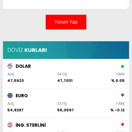
Yorum Yap
DÖVİZ
KURLARI
DOLAR
ALIŞ
SATIŞ
FARK
47,5923
47,7031
% 0.05
EURO
ALIŞ
SATIŞ
FARK
54,8287
55,0597
% -0.12
İNG. STERLİNİ