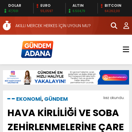
DOLAR
EURO
ALTIN
BITCOIN
HAFTA SONUNA ÖZEL KİTAPLAR…
47,7031
55,0597
6.504,79
64.262,00
ÖZCAN ZENGER, TAHLİYE EDİLDİ…
AKILLI MERCEK HERKES İÇİN UYGUN MU?
ADANA’DAKİ CİNAYETLER MECLİSTE KONUŞULDU
NACAR: ESNAFIN SAĞLIK HİZMETLERİNİ
KONUŞTUK
NACAR, DAHA İYİ SAĞLIK HİZMETLERİ İÇİN
SAHADA
SULAMA KANALLARINDAKİ BOĞULMALARI
ÖNLEMEK İÇİN GÖRÜŞTÜLER…
HERKES İÇİN ERİŞİLEBİLİR BEYİN SAĞLIĞI!
EMEKLİLER EN DÜŞÜK EMEKLİ AYLIĞININ 40 BİN
LİRA OLMASINI İSTİYOR!
İKİNCİ 500’DE ADANA’DAN 15 FİRMA
EKONOMİ
,
GÜNDEM
kez okundu.
HAFTA SONUNA ÖZEL KİTAPLAR…
HAVA KİRLİLİĞİ VE SOBA
ÖZCAN ZENGER, TAHLİYE EDİLDİ…
ZEHİRLENMELERİNE ÇARE