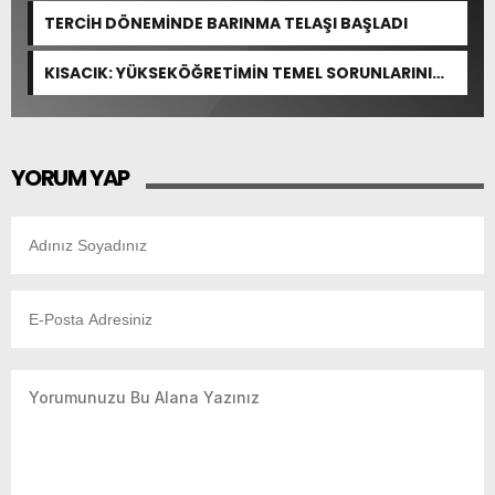
TERCİH DÖNEMİNDE BARINMA TELAŞI BAŞLADI
KISACIK: YÜKSEKÖĞRETİMİN TEMEL SORUNLARINI
ÇÖZEN BİR DÜZENLEME YOK
YORUM YAP