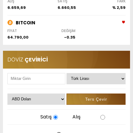
ALIŞ
SATIŞ
FARK
6.659,69
6.660,55
% 2,59
BITCOIN
FİYAT
DEĞİŞİM
64.790,00
-0.35
DÖVİZ
ÇEVİRİCİ
Satış
Alış