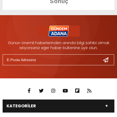
Günün önemli haberlerinden anında bilgi sahibi olmak
istiyorsanız eğer haber bültenine üye olun.
KATEGORİLER