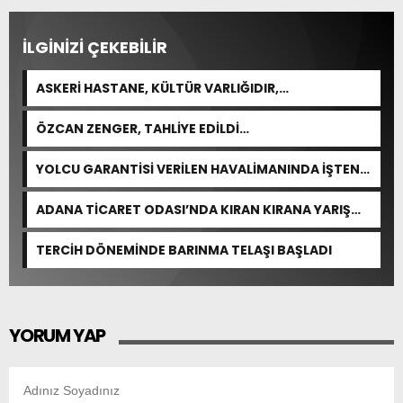
İLGİNİZİ ÇEKEBİLİR
ASKERİ HASTANE, KÜLTÜR VARLIĞIDIR,
ÖZELLEŞTİRİLEMEZ!
ÖZCAN ZENGER, TAHLİYE EDİLDİ…
YOLCU GARANTİSİ VERİLEN HAVALİMANINDA İŞTEN
ÇIKARMA VAR
ADANA TİCARET ODASI’NDA KIRAN KIRANA YARIŞ
BEKLENİYOR
TERCİH DÖNEMİNDE BARINMA TELAŞI BAŞLADI
YORUM YAP