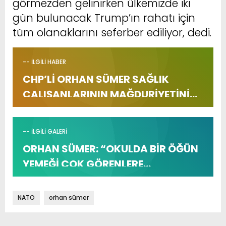
görmezden gelinirken ülkemizde iki
gün bulunacak Trump’ın rahatı için
tüm olanaklarını seferber ediliyor, dedi.
-- İLGİLİ HABER
CHP’Lİ ORHAN SÜMER SAĞLIK
ÇALIŞANLARININ MAĞDURİYETİNİ
TBMM’YE TAŞIDI
-- İLGİLİ GALERİ
ORHAN SÜMER: “OKULDA BİR ÖĞÜN
YEMEĞİ ÇOK GÖRENLERE
GÜVENMİYORUZ”
NATO
orhan sümer