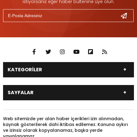
istiyorsanız eğer haber bültenine üye olun.
KATEGORİLER
DÜNYA
SİYASET
SAYFALAR
EKONOMİ
EĞİTİM
SAĞLIK
SPOR
Canlı Borsa
Hisseler
TARIM
YEREL YÖNETİM
Pariteler
Canlı Sonuçlar
Web sitemizde yer alan haber içerikleri izin alınmadan,
GÜNDEM
HAYVANLAR
kaynak gösterilerek dahi iktibas edilemez. Kanuna aykırı
Puan Durumu
Fikstür
KADIN
KONSER
ve izinsiz olarak kopyalanamaz, başka yerde
Gazeteler
Burçlar
yayınlanamaz.
KÜLTÜR & SANAT
MAGAZİN