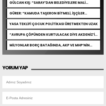
GÜLCAN KIŞ: “SARAY’DAN BELEDİYELERE MALİ
İNFAZ!”
GÜRER: “KAMUDA TAŞERON BİTMELİ, İŞÇİLER
KADROYA ALINMALI”
YASA TEKLİFİ ÇOCUK POLİTİKASI ÜRETMEKTEN UZAK
“AVRUPA ÇÖPÜNDEN KURTULACAK DİYE AKDENİZ’İ
FEDA EDEMEZSİNİZ!”
MİLYONLAR BORÇ BATAĞINDA, AKP VE MHP’NİN
CEVABI: “ARAŞTIRMAYALIM!”
YORUM YAP