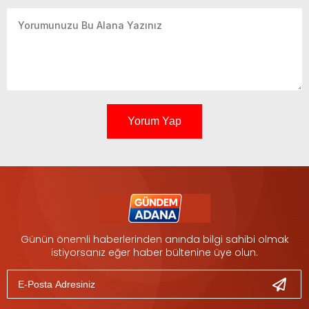
Yorum Yap
Günün önemli haberlerinden anında bilgi sahibi olmak
istiyorsanız eğer haber bültenine üye olun.