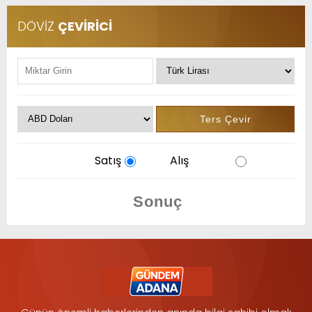
DÖVİZ
ÇEVİRİCİ
Satış
Alış