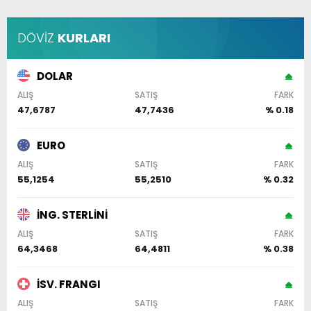
DÖVİZ
KURLARI
DOLAR
ALIŞ
SATIŞ
FARK
47,6787
47,7436
% 0.18
EURO
ALIŞ
SATIŞ
FARK
55,1254
55,2510
% 0.32
İNG. STERLİNİ
ALIŞ
SATIŞ
FARK
64,3468
64,4811
% 0.38
İSV. FRANGI
ALIŞ
SATIŞ
FARK