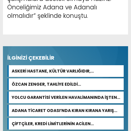
Önceliğimiz Adana ve Adanalı
olmalıdır” şeklinde konuştu.
İLGİNİZİ ÇEKEBİLİR
ASKERİ HASTANE, KÜLTÜR VARLIĞIDIR,
ÖZELLEŞTİRİLEMEZ!
ÖZCAN ZENGER, TAHLİYE EDİLDİ…
YOLCU GARANTİSİ VERİLEN HAVALİMANINDA İŞTEN
ÇIKARMA VAR
ADANA TİCARET ODASI’NDA KIRAN KIRANA YARIŞ
BEKLENİYOR
ÇİFTÇİLER, KREDİ LİMİTLERİNİN ACİLEN
GÜNCELLENMESİNİ İSTİYOR