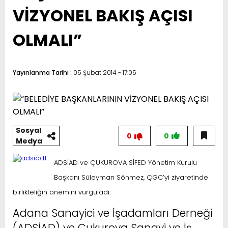
VİZYONEL BAKIŞ AÇISI
OLMALI”
Yayınlanma Tarihi :
05 Şubat 2014 - 17:05
Sosyal
0
0
Medya
ADSİAD ve ÇUKUROVA SİFED Yönetim Kurulu
Başkanı Süleyman Sönmez, ÇGC’yi ziyaretinde
birlikteliğin önemini vurguladı.
Adana Sanayici ve İşadamları Derneği
(ADSİAD) ve Çukurova Sanayi ve İş