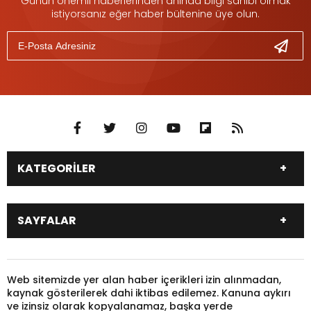
Günün önemli haberlerinden anında bilgi sahibi olmak
istiyorsanız eğer haber bültenine üye olun.
KATEGORİLER
DÜNYA
SİYASET
SAYFALAR
EKONOMİ
EĞİTİM
SAĞLIK
SPOR
Canlı Borsa
Hisseler
TARIM
YEREL YÖNETİM
Pariteler
Canlı Sonuçlar
Web sitemizde yer alan haber içerikleri izin alınmadan,
GÜNDEM
HAYVANLAR
kaynak gösterilerek dahi iktibas edilemez. Kanuna aykırı
Puan Durumu
Fikstür
KADIN
KONSER
ve izinsiz olarak kopyalanamaz, başka yerde