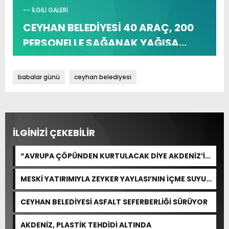
-- İLGİLİ GALERİ
CEYHAN BELEDİYESİ 40 ARAÇ, 200
PERSONELLE SAĞANAK YAĞIŞA
KARŞI SEFERBER OLDU
babalar günü
ceyhan belediyesi
İLGİNİZİ ÇEKEBİLİR
“AVRUPA ÇÖPÜNDEN KURTULACAK DİYE AKDENİZ’İ
FEDA EDEMEZSİNİZ!”
MESKİ YATIRIMIYLA ZEYKER YAYLASI’NIN İÇME SUYU
KAPASİTESİ GÜÇLENDİRİLDİ
CEYHAN BELEDİYESİ ASFALT SEFERBERLİĞİ SÜRÜYOR
AKDENİZ, PLASTİK TEHDİDİ ALTINDA