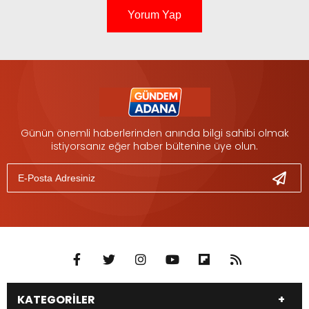
Yorum Yap
Günün önemli haberlerinden anında bilgi sahibi olmak
istiyorsanız eğer haber bültenine üye olun.
KATEGORİLER