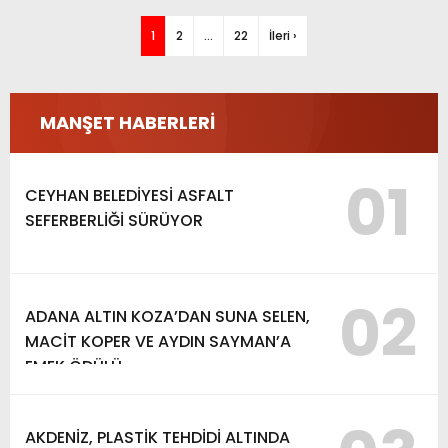
1
2
…
22
İleri ›
MANŞET HABERLERİ
01
CEYHAN BELEDİYESİ ASFALT
SEFERBERLİĞİ SÜRÜYOR
02
ADANA ALTIN KOZA’DAN SUNA SELEN,
MACİT KOPER VE AYDIN SAYMAN’A
EMEK ÖDÜLÜ
AKDENİZ, PLASTİK TEHDİDİ ALTINDA