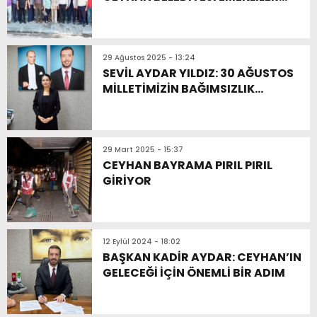
LOKALİ
29 Ağustos 2025 - 13:24
SEVİL AYDAR YILDIZ: 30 AĞUSTOS
MİLLETİMİZİN BAĞIMSIZLIK
İRADESİNİN ZAFERİDİR
29 Mart 2025 - 15:37
CEYHAN BAYRAMA PIRIL PIRIL
GİRİYOR
12 Eylül 2024 - 18:02
BAŞKAN KADİR AYDAR: CEYHAN’IN
GELECEĞİ İÇİN ÖNEMLİ BİR ADIM