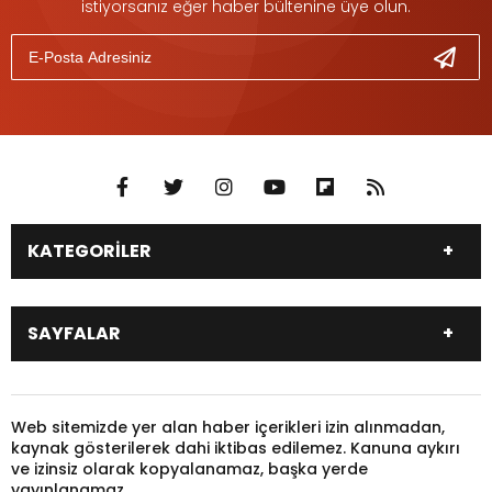
istiyorsanız eğer haber bültenine üye olun.
KATEGORİLER
DÜNYA
SİYASET
SAYFALAR
EKONOMİ
EĞİTİM
SAĞLIK
SPOR
Canlı Borsa
Hisseler
TARIM
YEREL YÖNETİM
Pariteler
Canlı Sonuçlar
Web sitemizde yer alan haber içerikleri izin alınmadan,
GÜNDEM
HAYVANLAR
kaynak gösterilerek dahi iktibas edilemez. Kanuna aykırı
Puan Durumu
Fikstür
KADIN
KONSER
ve izinsiz olarak kopyalanamaz, başka yerde
Gazeteler
Burçlar
yayınlanamaz.
KÜLTÜR & SANAT
MAGAZİN