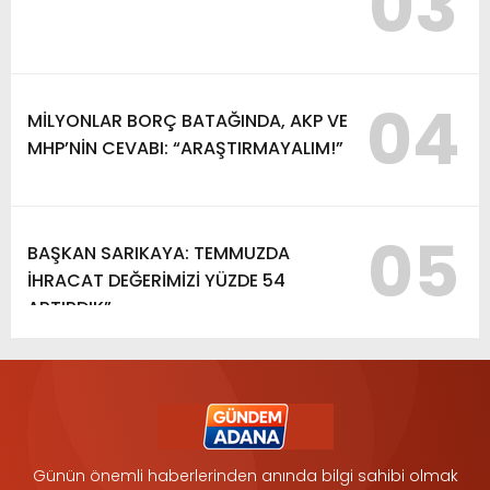
03
04
MİLYONLAR BORÇ BATAĞINDA, AKP VE
MHP’NİN CEVABI: “ARAŞTIRMAYALIM!”
05
BAŞKAN SARIKAYA: TEMMUZDA
İHRACAT DEĞERİMİZİ YÜZDE 54
ARTIRDIK”
Günün önemli haberlerinden anında bilgi sahibi olmak