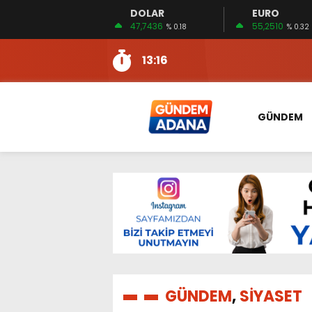
DOLAR
EURO
13:10
İKİNCİ 500’DE ADANA’DAN
47,7436
55,2510
% 0.18
% 0.32
13:16
2:08
ÖZCAN ZENGER, TAHLİYE 
16:00
AKILLI MERCEK HERKES İ
10:06
ADANA’DAKİ CİNAYETLER
GÜNDEM
13:54
NACAR: ESNAFIN SAĞLIK 
13:19
NACAR, DAHA İYİ SAĞLIK 
7:26
SULAMA KANALLARINDAKİ
14:24
HERKES İÇİN ERİŞİLEBİLİR 
14:22
EMEKLİLER EN DÜŞÜK EMEKL
13:10
İKİNCİ 500’DE ADANA’DAN
13:16
GÜNDEM
,
SİYASET