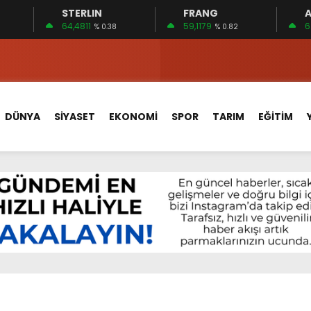
STERLIN
FRANG
A
 15 FİRMA
64,4811
59,1179
6
% 0.38
% 0.82
EDİLDİ…
ÇİN UYGUN MU?
 MECLİSTE KONUŞULDU
DÜNYA
SİYASET
EKONOMİ
SPOR
TARIM
EĞİTİM
HİZMETLERİNİ KONUŞTUK
HİZMETLERİ İÇİN SAHADA
 BOĞULMALARI ÖNLEMEK İÇİN GÖRÜŞTÜLER…
BEYİN SAĞLIĞI!
İ AYLIĞININ 40 BİN LİRA OLMASINI İSTİYOR!
 15 FİRMA