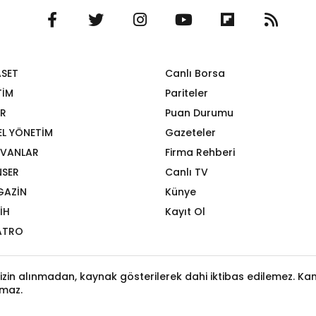
ASET
Canlı Borsa
TİM
Pariteler
R
Puan Durumu
EL YÖNETİM
Gazeteler
VANLAR
Firma Rehberi
SER
Canlı TV
GAZİN
Künye
İH
Kayıt Ol
ATRO
izin alınmadan, kaynak gösterilerek dahi iktibas edilemez. Kanu
maz.