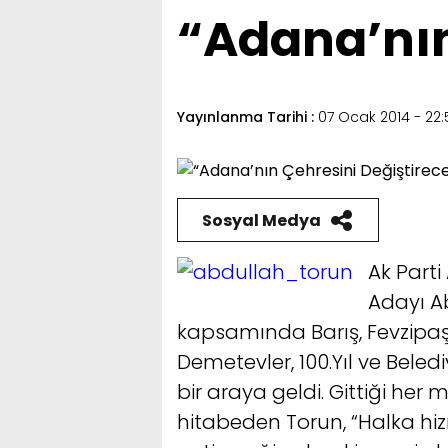
“Adana’nın
Yayınlanma Tarihi :
07 Ocak 2014 - 22:
Sosyal Medya
Ak Part
Adayı A
kapsamında Barış, Fevzipaşa,
Demetevler, 100.Yıl ve Beled
bir araya geldi. Gittiği her
hitabeden Torun, “Halka hi