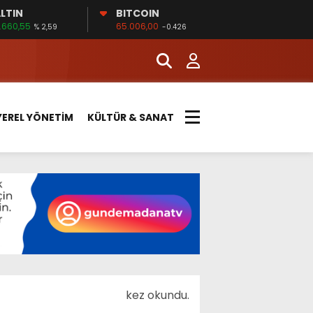
LTIN
BITCOIN
.660,55
65.006,00
% 2,59
-0.426
YEREL YÖNETİM
KÜLTÜR & SANAT
kez okundu.