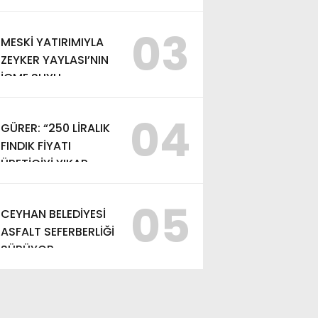
EDEMEZSİNİZ!”
03
MESKİ YATIRIMIYLA
ZEYKER YAYLASI’NIN
İÇME SUYU
KAPASİTESİ
GÜÇLENDİRİLDİ
04
GÜRER: “250 LİRALIK
FINDIK FİYATI
ÜRETİCİYİ YIKAR,
ALIM FİYATI EN AZ
370 LİRA OLMALI”
05
CEYHAN BELEDİYESİ
ASFALT SEFERBERLİĞİ
SÜRÜYOR