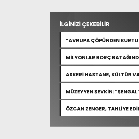
İLGİNİZİ ÇEKEBİLİR
“AVRUPA ÇÖPÜNDEN KURTULA
MİLYONLAR BORÇ BATAĞINDA
“ARAŞTIRMAYALIM!”
ASKERİ HASTANE, KÜLTÜR VA
MÜZEYYEN ŞEVKİN: “ŞENGAL’
ACISIDIR”
ÖZCAN ZENGER, TAHLİYE EDİ