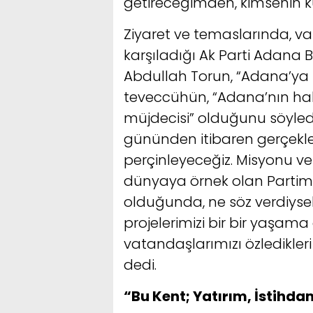
getireceğimden, kimsenin k
Ziyaret ve temaslarında, va
karşıladığı Ak Parti Adana 
Abdullah Torun, “Adana’ya h
teveccühün, “Adana’nın hak
müjdecisi” olduğunu söyledi
gününden itibaren gerçekleş
perçinleyeceğiz. Misyonu ve
dünyaya örnek olan Partimiz
olduğunda, ne söz verdiysek
projelerimizi bir bir yaşam
vatandaşlarımızı özledikler
dedi.
“Bu Kent; Yatırım, İstihda