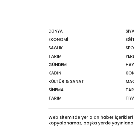
DÜNYA
SİY
EKONOMİ
EĞİ
SAĞLIK
SPO
TARIM
YER
GÜNDEM
HAY
KADIN
KON
KÜLTÜR & SANAT
MA
SİNEMA
TAR
TARIM
TİY
Web sitemizde yer alan haber içerikleri 
kopyalanamaz, başka yerde yayınlana