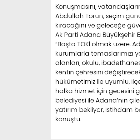
Konuşmasını, vatandaşların
Abdullah Torun, seçim gü
kıracağını ve geleceğe güve
Ak Parti Adana Büyükşehir 
“Başta TOKİ olmak üzere, A
kurumlarla temaslarımızı ya
alanları, okulu, ibadethanesi
kentin çehresini değiştirec
hükümetimiz ile uyumlu, ilçe
halka hizmet için gecesini
belediyesi ile Adana’nın çil
yatırım bekliyor, istihdam be
konuştu.