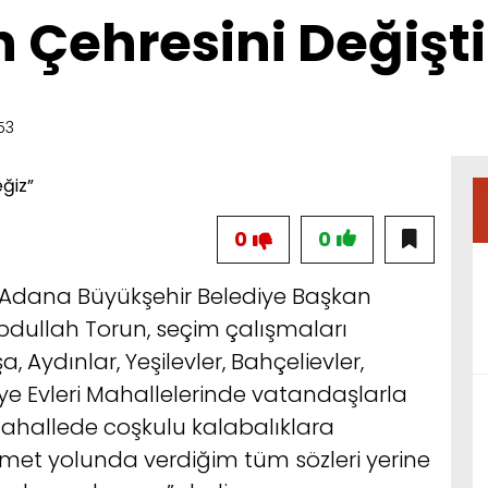
 Çehresini Değişti
53
0
0
i Adana Büyükşehir Belediye Başkan
bdullah Torun, seçim çalışmaları
 Aydınlar, Yeşilevler, Bahçelievler,
iye Evleri Mahallelerinde vatandaşlarla
 mahallede coşkulu kalabalıklara
zmet yolunda verdiğim tüm sözleri yerine