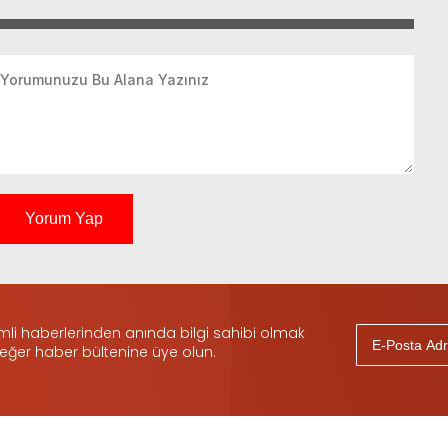
Yorum Yap
i haberlerinden anında bilgi sahibi olmak
 eğer haber bültenine üye olun.