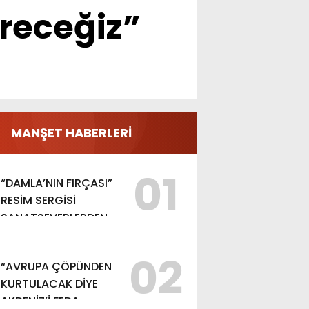
receğiz”
MANŞET HABERLERİ
01
“DAMLA’NIN FIRÇASI”
RESİM SERGİSİ
SANATSEVERLERDEN
YOĞUN İLGİ GÖRDÜ
02
“AVRUPA ÇÖPÜNDEN
KURTULACAK DİYE
AKDENİZ’İ FEDA