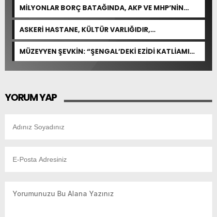
MİLYONLAR BORÇ BATAĞINDA, AKP VE MHP’NİN
CEVABI: “ARAŞTIRMAYALIM!”
ASKERİ HASTANE, KÜLTÜR VARLIĞIDIR,
ÖZELLEŞTİRİLEMEZ!
MÜZEYYEN ŞEVKİN: “ŞENGAL’DEKİ EZİDİ KATLİAMI
İNSANLIĞIN ORTAK ACISIDIR”
YORUM YAP