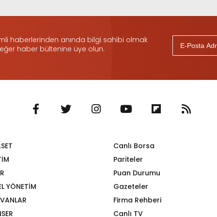
i haberlerinden anında bilgi sahibi olmak
 eğer haber bültenine üye olun.
ASET
Canlı Borsa
TİM
Pariteler
R
Puan Durumu
EL YÖNETİM
Gazeteler
VANLAR
Firma Rehberi
SER
Canlı TV