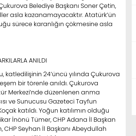
e Çukurova Belediye Başkanı Soner Çetin,
ler asla kazanamayacaktır. Atatürk’ün
duğu sürece karanlığın çökmesine asla
ARKILARLA ANILDI
 katledilişinin 24’üncü yılında Çukurova
eşem bir törenle anıldı. Çukurova
ltür Merkezi’nde düzenlenen anma
ısı ve Sunucusu Gazeteci Tayfun
 Koçak katıldı. Yoğun katılımın olduğu
ülfikar İnönü Tümer, CHP Adana İl Başkan
n, CHP Seyhan İl Başkanı Abeydullah