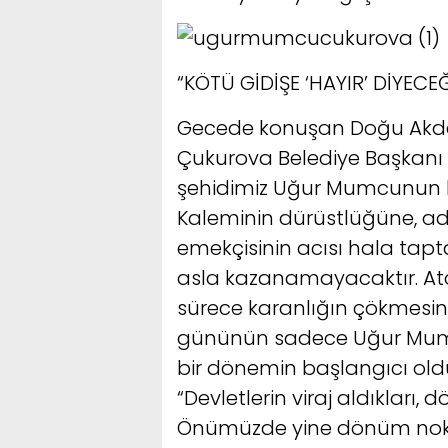
“KÖTÜ GİDİŞE ‘HAYIR’ DİYECEĞ
Gecede konuşan Doğu Akdeni
Çukurova Belediye Başkanı 
şehidimiz Uğur Mumcunun katl
Kaleminin dürüstlüğüne, ad
emekçisinin acısı hala tap
asla kazanamayacaktır. Ata
sürece karanlığın çökmesine
gününün sadece Uğur Mumcu
bir dönemin başlangıcı ol
“Devletlerin viraj aldıkları,
Önümüzde yine dönüm nokta