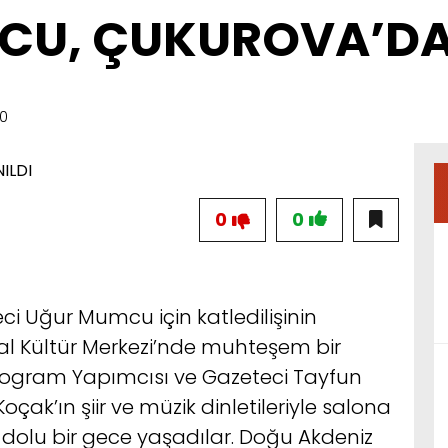
U, ÇUKUROVA’DA 
30
0
0
ci Uğur Mumcu için katledilişinin
l Kültür Merkezi’nde muhteşem bir
Program Yapımcısı ve Gazeteci Tayfun
oçak’ın şiir ve müzik dinletileriyle salona
dolu bir gece yaşadılar. Doğu Akdeniz