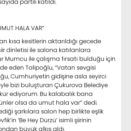
sayıda partili katıldı.
;UMUT HALA VAR”
kısa kesitlerin aktarıldığı gecede
r dinletisi ile salona katılanlara
r Mumcu ile çalışma fırsatı bulduğu için
fade eden Talipoğlu, “Vatan sevgisi
u, Cumhuriyetin gidişine asla seyirci
yle bizi buluşturan Çukurova Belediye
kkür ediyorum. Bu kalabalık bana
ünler olsa da umut hala var” dedi.
iği şarkılara salon hep birlikte eşlik
k’in ‘Be Hey Dürzü’ isimli şiirinin
londan büyük alkış aldı.