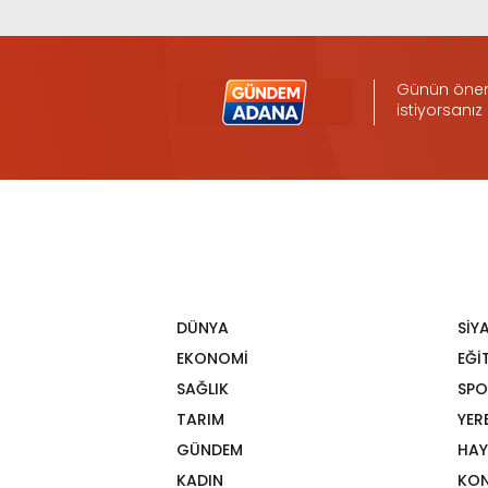
Günün öneml
istiyorsanız
DÜNYA
SİY
EKONOMİ
EĞİ
SAĞLIK
SPO
TARIM
YER
GÜNDEM
HAY
KADIN
KON