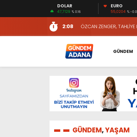
DOLAR
EURO
13:48
HAFTA SONUNA ÖZEL KİT
47,7129
55,0204
% 0.16
% -0.0
2:08
ÖZCAN ZENGER, TAHLİYE 
16:00
AKILLI MERCEK HERKES İ
10:06
ADANA’DAKİ CİNAYETLER
13:54
NACAR: ESNAFIN SAĞLIK 
GÜNDEM
13:19
NACAR, DAHA İYİ SAĞLIK 
7:26
SULAMA KANALLARINDAKİ
14:24
HERKES İÇİN ERİŞİLEBİLİR 
14:22
EMEKLİLER EN DÜŞÜK EMEKL
13:10
İKİNCİ 500’DE ADANA’DAN
13:48
HAFTA SONUNA ÖZEL KİT
2:08
ÖZCAN ZENGER, TAHLİYE 
GÜNDEM
,
YAŞAM