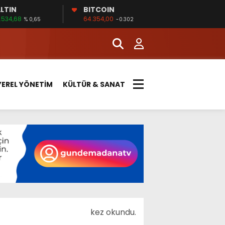
LTIN
BITCOIN
.534,68
64.354,00
% 0,65
-0.302
YEREL YÖNETİM
KÜLTÜR & SANAT
kez okundu.