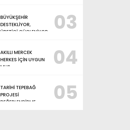
TAŞIMAK”
03
BÜYÜKŞEHİR
DESTEKLİYOR,
ÜRETİCİ GÜÇLENİYOR
04
AKILLI MERCEK
HERKES İÇİN UYGUN
MU?
05
TARİHİ TEPEBAĞ
PROJESİ
DEĞERLENDİRME
TOPLANTISI
GERÇEKLEŞTİRİLDİ