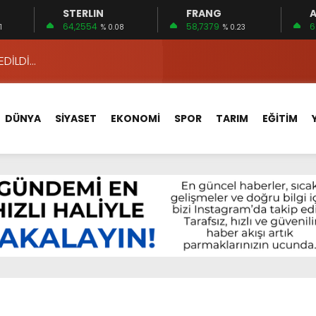
STERLIN
FRANG
A
APLAR…
64,2554
58,7379
6
1
% 0.08
% 0.23
EDİLDİ…
ÇİN UYGUN MU?
 MECLİSTE KONUŞULDU
HİZMETLERİNİ KONUŞTUK
DÜNYA
SİYASET
EKONOMİ
SPOR
TARIM
EĞİTİM
HİZMETLERİ İÇİN SAHADA
 BOĞULMALARI ÖNLEMEK İÇİN GÖRÜŞTÜLER…
BEYİN SAĞLIĞI!
İ AYLIĞININ 40 BİN LİRA OLMASINI İSTİYOR!
 15 FİRMA
APLAR…
EDİLDİ…