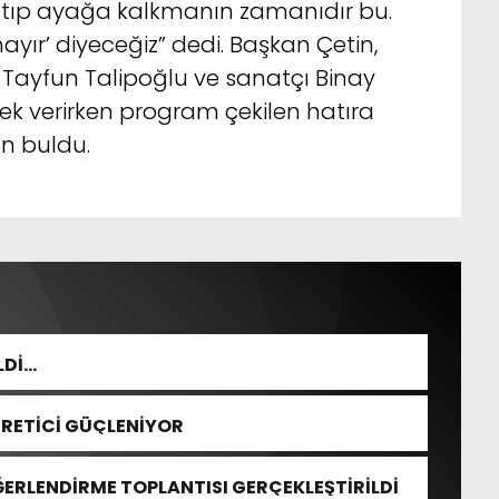
 atıp ayağa kalkmanın zamanıdır bu.
hayır’ diyeceğiz” dedi. Başkan Çetin,
Tayfun Talipoğlu ve sanatçı Binay
ek verirken program çekilen hatıra
on buldu.
LDİ…
ÜRETİCİ GÜÇLENİYOR
ĞERLENDİRME TOPLANTISI GERÇEKLEŞTİRİLDİ