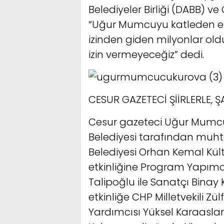
Belediyeler Birliği (DABB) v
“Uğur Mumcuyu katleden el
izinden giden milyonlar ol
izin vermeyeceğiz” dedi.
CESUR GAZETECİ ŞİİRLERLE, Ş
Cesur gazeteci Uğur Mumcu,
Belediyesi tarafından muht
Belediyesi Orhan Kemal Kü
etkinliğine Program Yapımc
Talipoğlu ile Sanatçı Binay
etkinliğe CHP Milletvekili Z
Yardımcısı Yüksel Karaasla