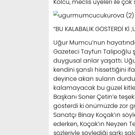
Kolcu, meclis üyeleri ile çok 
“BU KALABALIK GÖSTERDİ Kİ 
Uğur Mumcu’nun hayatından 
Gazeteci Tayfun Talipoğlu şii
duygusal anlar yaşattı. Uğu
kendini şanslı hissettiğini i
deyince akan suların durduğ
kalamayacak bu güzel kitle
Başkanı Soner Çetin’e teşe
gösterdi ki önümüzde zor g
Sanatçı Binay Koçak’ın söyled
ederken, Koçak’ın Neyzen Tevfi
sözleriyle söylediği şarkı sa