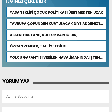
İLGİNİZİ ÇEKEBİLİR
YASA TEKLİFİ ÇOCUK POLİTİKASI ÜRETMEKTEN UZAK
“AVRUPA ÇÖPÜNDEN KURTULACAK DİYE AKDENİZ’İ
FEDA EDEMEZSİNİZ!”
ASKERİ HASTANE, KÜLTÜR VARLIĞIDIR,
ÖZELLEŞTİRİLEMEZ!
ÖZCAN ZENGER, TAHLİYE EDİLDİ…
YOLCU GARANTİSİ VERİLEN HAVALİMANINDA İŞTEN
ÇIKARMA VAR
YORUM YAP