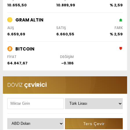
10.655,50
10.889,99
% 2,59
GRAM ALTIN
ALIŞ
SATIŞ
FARK
6.659,69
6.660,55
% 2,59
BITCOIN
FİYAT
DEĞİŞİM
64.847,67
-0.186
DÖVİZ
ÇEVİRİCİ