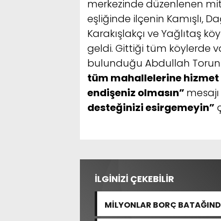
merkezinde düzenlenen miti
eşliğinde ilçenin Kamışlı, Da
Karakışlakçı ve Yağlıtaş kö
geldi. Gittiği tüm köylerde
bulunduğu Abdullah Torun
tüm mahallelerine hizmet 
endişeniz olmasın”
mesajı 
desteğinizi esirgemeyin”
ç
İLGİNİZİ ÇEKEBİLİR
MİLYONLAR BORÇ BATAĞINDA
“ARAŞTIRMAYALIM!”