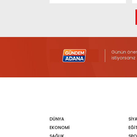
Günün öneml
istiyorsanız
DÜNYA
SİY
EKONOMİ
EĞİ
SAĞLIK
SPO