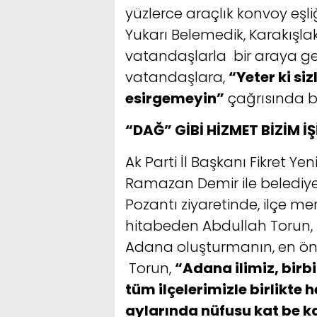
yüzlerce araçlık konvoy eşliğ
Yukarı Belemedik, Karakışla
vatandaşlarla bir araya ge
vatandaşlara,
“Yeter ki si
esirgemeyin”
çağrısında b
“DAĞ” GİBİ HİZMET BİZİM İŞ
Ak Parti İl Başkanı Fikret Y
Ramazan Demir ile belediye 
Pozantı ziyaretinde, ilçe 
hitabeden Abdullah Torun, tü
Adana oluşturmanın, en öne
Torun,
“Adana ilimiz, birbi
tüm ilçelerimizle birlikte
aylarında nüfusu kat be k