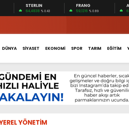
STERLIN
FRANG
A
 15 FİRMA
64,4838
59,1216
6
% 0.43
% 0.89
EDİLDİ…
ÇİN UYGUN MU?
 MECLİSTE KONUŞULDU
DÜNYA
SİYASET
EKONOMİ
SPOR
TARIM
EĞİTİM
HİZMETLERİNİ KONUŞTUK
HİZMETLERİ İÇİN SAHADA
 BOĞULMALARI ÖNLEMEK İÇİN GÖRÜŞTÜLER…
BEYİN SAĞLIĞI!
İ AYLIĞININ 40 BİN LİRA OLMASINI İSTİYOR!
 15 FİRMA
YEREL YÖNETİM