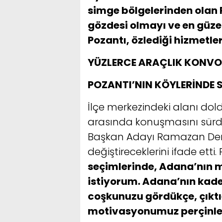
simge bölgelerinden olan 
gözdesi olmayı ve en güzel
Pozantı, özlediği hizmetl
YÜZLERCE ARAÇLIK KONVOY
POZANTI’NIN KÖYLERİNDE S
İlçe merkezindeki alanı dol
arasında konuşmasını sürdü
Başkan Adayı Ramazan Demir 
değiştireceklerini ifade etti.
seçimlerinde, Adana’nın m
istiyorum. Adana’nın kaderi
coşkunuzu gördükçe, çıktı
motivasyonumuz perçinle