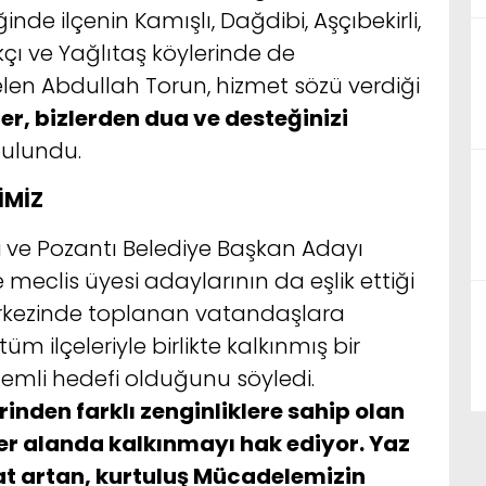
inde ilçenin Kamışlı, Dağdibi, Aşçıbekirli,
kçı ve Yağlıtaş köylerinde de
len Abdullah Torun, hizmet sözü verdiği
zler, bizlerden dua ve desteğinizi
ulundu.
İMİZ
eni ve Pozantı Belediye Başkan Adayı
meclis üyesi adaylarının da eşlik ettiği
merkezinde toplanan vatandaşlara
m ilçeleriyle birlikte kalkınmış bir
mli hedefi olduğunu söyledi.
rinden farklı zenginliklere sahip olan
 her alanda kalkınmayı hak ediyor. Yaz
at artan, kurtuluş Mücadelemizin