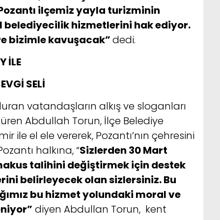
Pozantı ilçemiz yayla turizminin
 belediyecilik hizmetlerini hak ediyor.
ere bizimle kavuşacak”
dedi.
 İLE
EVGİ SELİ
duran vatandaşların alkış ve sloganları
ren Abdullah Torun, İlçe Belediye
ile el ele vererek, Pozantı’nın çehresini
 Pozantı halkına, “
Sizlerden 30 Mart
akus talihini değiştirmek için destek
ni belirleyecek olan sizlersiniz. Bu
ğımız bu hizmet yolundaki moral ve
niyor”
diyen Abdullan Torun, kent