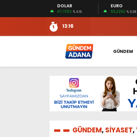
DOLAR
EURO
13:10
İKİNCİ 500’DE ADANA’DAN
47,7052
55,2293
% 0.15
% 0.38
13:16
2:08
ÖZCAN ZENGER, TAHLİYE 
16:00
AKILLI MERCEK HERKES İ
10:06
ADANA’DAKİ CİNAYETLER
GÜNDEM
13:54
NACAR: ESNAFIN SAĞLIK 
13:19
NACAR, DAHA İYİ SAĞLIK 
7:26
SULAMA KANALLARINDAKİ
14:24
HERKES İÇİN ERİŞİLEBİLİR 
14:22
EMEKLİLER EN DÜŞÜK EMEKL
13:10
İKİNCİ 500’DE ADANA’DAN
13:16
GÜNDEM
,
SİYASET
,