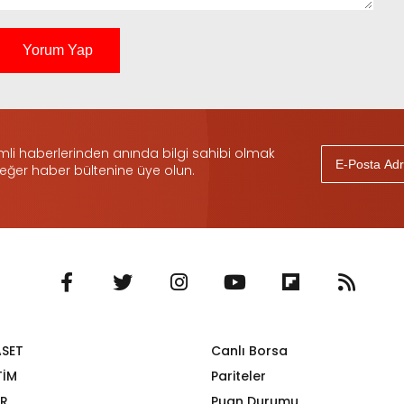
Yorum Yap
i haberlerinden anında bilgi sahibi olmak
 eğer haber bültenine üye olun.
ASET
Canlı Borsa
TİM
Pariteler
R
Puan Durumu