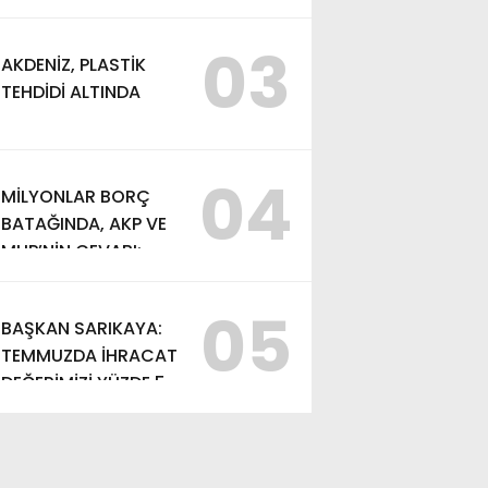
VE AYDIN SAYMAN’A
EMEK ÖDÜLÜ
03
AKDENİZ, PLASTİK
TEHDİDİ ALTINDA
04
MİLYONLAR BORÇ
BATAĞINDA, AKP VE
MHP’NİN CEVABI:
“ARAŞTIRMAYALIM!”
05
BAŞKAN SARIKAYA:
TEMMUZDA İHRACAT
DEĞERİMİZİ YÜZDE 54
ARTIRDIK”