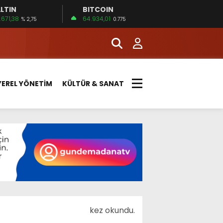
LTIN
BITCOIN
.671,38
64.934,01
% 2,75
0.775
YEREL YÖNETİM
KÜLTÜR & SANAT
kez okundu.