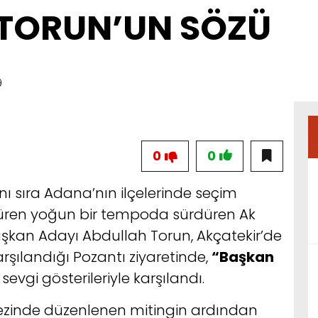
TORUN’UN SÖZÜ
9
0
0
nı sıra Adana’nın ilçelerinde seçim
düren yoğun bir tempoda sürdüren Ak
aşkan Adayı Abdullah Torun, Akçatekir’de
rşılandığı Pozantı ziyaretinde,
“Başkan
evgi gösterileriyle karşılandı.
ezinde düzenlenen mitingin ardından