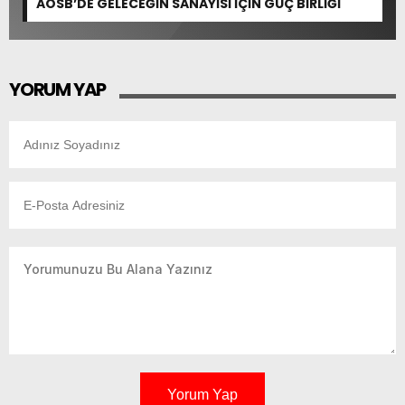
AOSB’DE GELECEĞİN SANAYİSİ İÇİN GÜÇ BİRLİĞİ
YORUM YAP
Yorum Yap