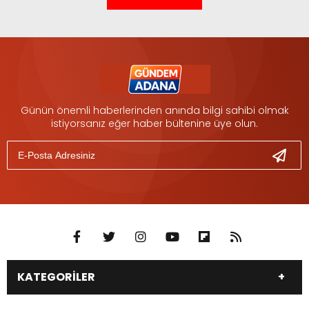
Günün önemli haberlerinden anında bilgi sahibi olmak
istiyorsanız eğer haber bültenine üye olun.
KATEGORİLER