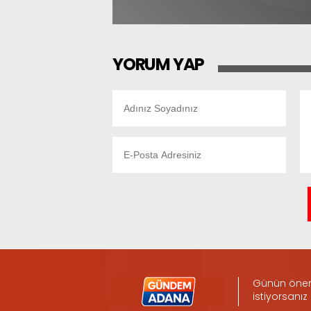
YORUM YAP
Günün öneml
istiyorsanız