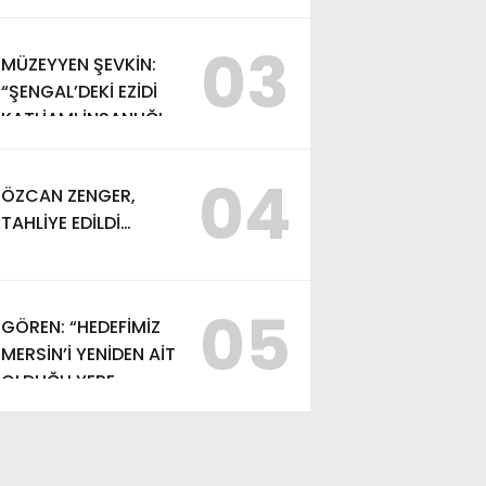
03
MÜZEYYEN ŞEVKİN:
“ŞENGAL’DEKİ EZİDİ
KATLİAMI İNSANLIĞIN
ORTAK ACISIDIR”
04
ÖZCAN ZENGER,
TAHLİYE EDİLDİ…
05
GÖREN: “HEDEFİMİZ
MERSİN’İ YENİDEN AİT
OLDUĞU YERE
TAŞIMAK”