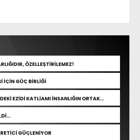
RLIĞIDIR, ÖZELLEŞTİRİLEMEZ!
 İÇİN GÜÇ BİRLİĞİ
DEKİ EZİDİ KATLİAMI İNSANLIĞIN ORTAK
LDİ…
ÜRETİCİ GÜÇLENİYOR