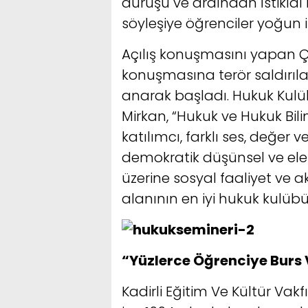
duruşu ve ardından İstikla
söyleşiye öğrenciler yoğun il
Açılış konuşmasını yapan 
konuşmasına terör saldırıla
anarak başladı. Hukuk Kulüb
Mirkan, “Hukuk ve Hukuk Bili
katılımcı, farklı ses, değe
demokratik düşünsel ve eleş
üzerine sosyal faaliyet ve
alanının en iyi hukuk kulüb
“Yüzlerce Öğrenciye Burs 
Kadirli Eğitim Ve Kültür Va