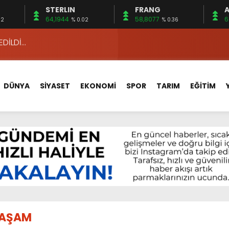
STERLIN
FRANG
A
APLAR…
64,1944
58,8077
6
02
% 0.02
% 0.36
EDİLDİ…
ÇİN UYGUN MU?
 MECLİSTE KONUŞULDU
HİZMETLERİNİ KONUŞTUK
DÜNYA
SİYASET
EKONOMİ
SPOR
TARIM
EĞİTİM
HİZMETLERİ İÇİN SAHADA
 BOĞULMALARI ÖNLEMEK İÇİN GÖRÜŞTÜLER…
BEYİN SAĞLIĞI!
İ AYLIĞININ 40 BİN LİRA OLMASINI İSTİYOR!
 15 FİRMA
APLAR…
EDİLDİ…
AŞAM