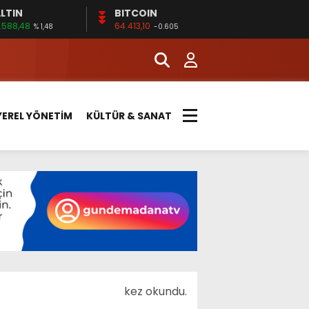
LTIN
BITCOIN
.588,48
64.413,10
% 1,48
-0.605
YEREL YÖNETİM
KÜLTÜR & SANAT
kez okundu.