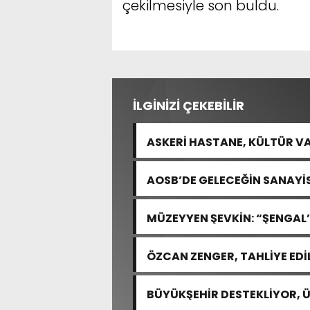
çekilmesiyle son buldu.
İLGİNİZİ ÇEKEBİLİR
ASKERİ HASTANE, KÜLTÜR VA
AOSB’DE GELECEĞİN SANAYİSİ
MÜZEYYEN ŞEVKİN: “ŞENGAL’
ACISIDIR”
ÖZCAN ZENGER, TAHLİYE EDİ
BÜYÜKŞEHİR DESTEKLİYOR, 