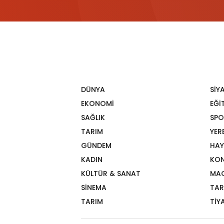
DÜNYA
SİY
EKONOMİ
EĞİ
SAĞLIK
SPO
TARIM
YER
GÜNDEM
HAY
KADIN
KON
KÜLTÜR & SANAT
MA
SİNEMA
TAR
TARIM
TİY