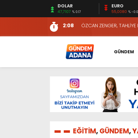
DOLAR
EURO
13:48
HAFTA SONUNA ÖZEL KİT
47,7107
55,0080
% 0.17
% -0.
2:08
ÖZCAN ZENGER, TAHLİYE 
16:00
AKILLI MERCEK HERKES İ
10:06
ADANA’DAKİ CİNAYETLER
13:54
NACAR: ESNAFIN SAĞLIK 
GÜNDEM
13:19
NACAR, DAHA İYİ SAĞLIK 
7:26
SULAMA KANALLARINDAKİ
14:24
HERKES İÇİN ERİŞİLEBİLİR 
14:22
EMEKLİLER EN DÜŞÜK EMEKL
13:10
İKİNCİ 500’DE ADANA’DAN
13:48
HAFTA SONUNA ÖZEL KİT
2:08
ÖZCAN ZENGER, TAHLİYE 
EĞİTİM
,
GÜNDEM
,
Y