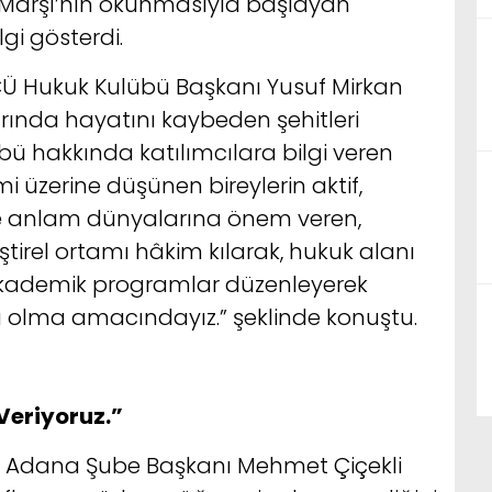
l Marşı’nın okunmasıyla başlayan
gi gösterdi.
ÇÜ Hukuk Kulübü Başkanı Yusuf Mirkan
rında hayatını kaybeden şehitleri
ü hakkında katılımcılara bilgi veren
mi üzerine düşünen bireylerin aktif,
r ve anlam dünyalarına önem veren,
tirel ortamı hâkim kılarak, hukuk alanı
 akademik programlar düzenleyerek
ü olma amacındayız.” şeklinde konuştu.
Veriyoruz.”
kfı Adana Şube Başkanı Mehmet Çiçekli