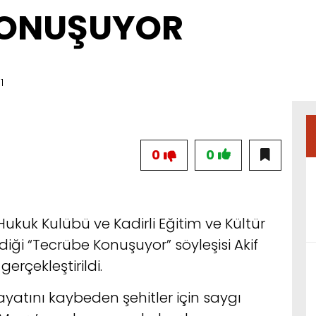
KONUŞUYOR
1
0
0
ukuk Kulübü ve Kadirli Eğitim ve Kültür
iği “Tecrübe Konuşuyor” söyleşisi Akif
rçekleştirildi.
hayatını kaybeden şehitler için saygı