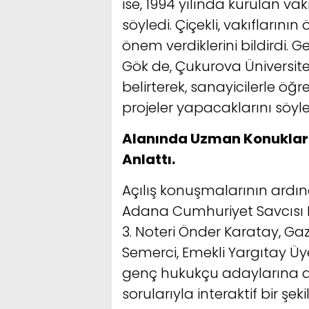
ise, 1994 yılında kurulan vak
söyledi. Çiçekli, vakıfların
önem verdiklerini bildirdi
Gök de, Çukurova Üniversit
belirterek, sanayicilerle öğ
projeler yapacaklarını söyle
Alanında Uzman Konuklar 
Anlattı.
Açılış konuşmalarının ardın
Adana Cumhuriyet Savcısı K
3. Noteri Önder Karatay, Ga
Semerci, Emekli Yargıtay Üy
genç hukukçu adaylarına ak
sorularıyla interaktif bir şe