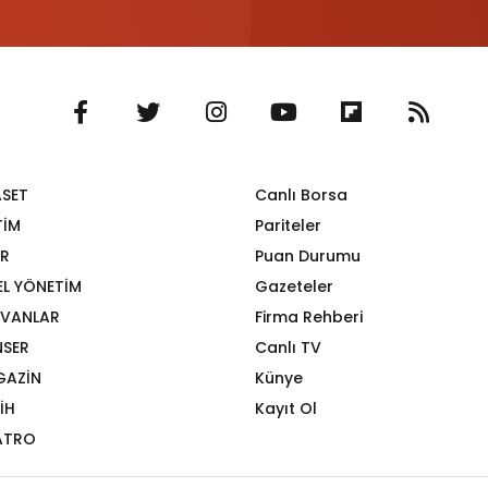
ASET
Canlı Borsa
TİM
Pariteler
R
Puan Durumu
EL YÖNETİM
Gazeteler
VANLAR
Firma Rehberi
SER
Canlı TV
GAZİN
Künye
İH
Kayıt Ol
ATRO