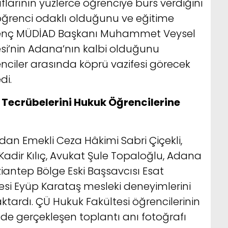
ıflarının yüzlerce öğrenciye burs verdiğini
ın öğrenci odaklı olduğunu ve eğitime
. Genç MÜDİAD Başkanı Muhammet Veysel
esi’nin Adana’nın kalbi olduğunu
renciler arasında köprü vazifesi görecek
di.
Tecrübelerini Hukuk Öğrencilerine
dan Emekli Ceza Hâkimi Sabri Çiçekli,
adir Kılıç, Avukat Şule Topaloğlu, Adana
ziantep Bölge Eski Başsavcısı Esat
esi Eyüp Karataş mesleki deneyimlerini
tardı. ÇÜ Hukuk Fakültesi öğrencilerinin
kilde gerçekleşen toplantı anı fotoğrafı