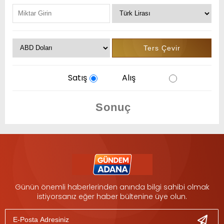
Satış
Alış
Günün önemli haberlerinden anında bilgi sahibi olmak
istiyorsanız eğer haber bültenine üye olun.