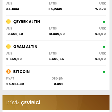
ALIŞ
SATIŞ
FARK
34,1883
34,2339
% 0.73
ÇEYREK ALTIN
ALIŞ
SATIŞ
FARK
10.655,50
10.889,99
% 2,59
GRAM ALTIN
ALIŞ
SATIŞ
FARK
6.659,69
6.660,55
% 2,59
BITCOIN
FİYAT
DEĞİŞİM
64.924,39
0.896
DÖVİZ
ÇEVİRİCİ