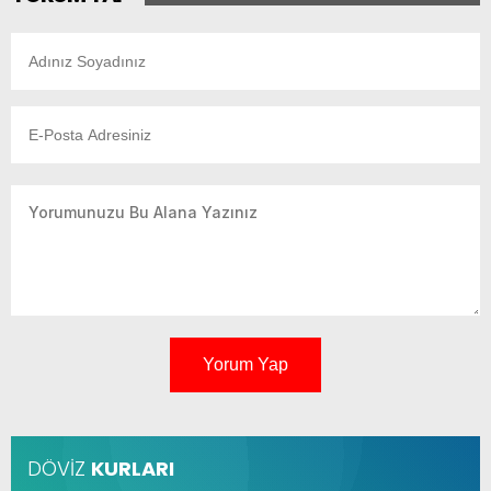
Yorum Yap
DÖVİZ
KURLARI