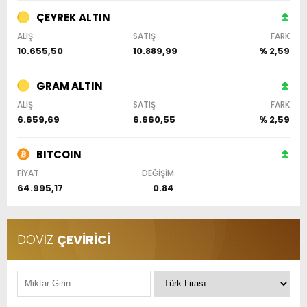
ÇEYREK ALTIN
ALIŞ
SATIŞ
FARK
10.655,50
10.889,99
% 2,59
GRAM ALTIN
ALIŞ
SATIŞ
FARK
6.659,69
6.660,55
% 2,59
BITCOIN
FİYAT
DEĞİŞİM
64.995,17
0.84
DÖVİZ
ÇEVİRİCİ