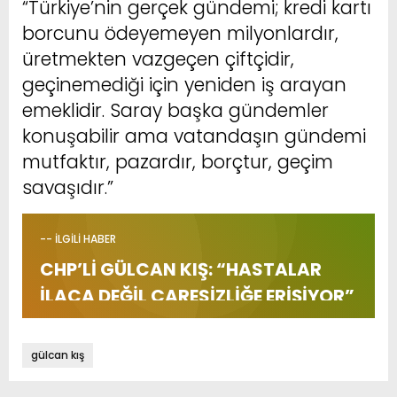
“Türkiye’nin gerçek gündemi; kredi kartı
borcunu ödeyemeyen milyonlardır,
üretmekten vazgeçen çiftçidir,
geçinemediği için yeniden iş arayan
emeklidir. Saray başka gündemler
konuşabilir ama vatandaşın gündemi
mutfaktır, pazardır, borçtur, geçim
savaşıdır.”
-- İLGİLİ HABER
CHP’Lİ GÜLCAN KIŞ: “HASTALAR
İLACA DEĞİL ÇARESİZLİĞE ERİŞİYOR”
gülcan kış