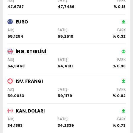
ALIŞ
SATIŞ
FARK
47,6787
47,7436
% 0.18
EURO
ALIŞ
SATIŞ
FARK
55,1254
55,2510
% 0.32
İNG. STERLİNİ
ALIŞ
SATIŞ
FARK
64,3468
64,4811
% 0.38
İSV. FRANGI
ALIŞ
SATIŞ
FARK
59,0083
59,1179
% 0.82
KAN. DOLARI
ALIŞ
SATIŞ
FARK
34,1883
34,2339
% 0.73