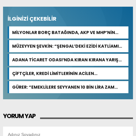
İLGİNİZİ ÇEKEBİLİR
MİLYONLAR BORÇ BATAĞINDA, AKP VE MHP’NİN
CEVABI: “ARAŞTIRMAYALIM!”
MÜZEYYEN ŞEVKİN: “ŞENGAL’DEKİ EZİDİ KATLİAMI
İNSANLIĞIN ORTAK ACISIDIR”
ADANA TİCARET ODASI’NDA KIRAN KIRANA YARIŞ
BEKLENİYOR
ÇİFTÇİLER, KREDİ LİMİTLERİNİN ACİLEN
GÜNCELLENMESİNİ İSTİYOR
GÜRER: “EMEKLİLERE SEYYANEN 10 BİN LİRA ZAM
YAPILMALI”
YORUM YAP