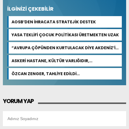
İLGİNİZİ ÇEKEBİLİR
AOSB’DEN İHRACATA STRATEJİK DESTEK
YASA TEKLİFİ ÇOCUK POLİTİKASI ÜRETMEKTEN UZAK
“AVRUPA ÇÖPÜNDEN KURTULACAK DİYE AKDENİZ’İ
FEDA EDEMEZSİNİZ!”
ASKERİ HASTANE, KÜLTÜR VARLIĞIDIR,
ÖZELLEŞTİRİLEMEZ!
ÖZCAN ZENGER, TAHLİYE EDİLDİ…
YORUM YAP