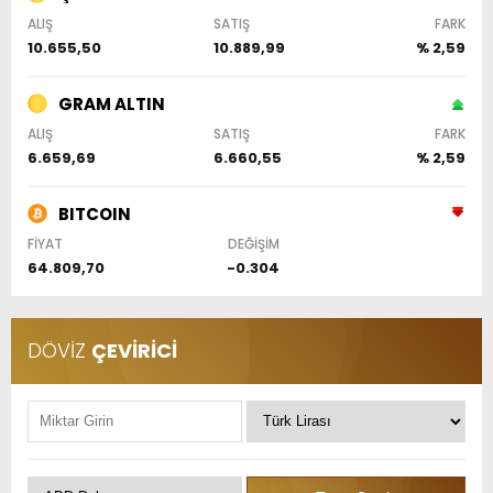
ALIŞ
SATIŞ
FARK
10.655,50
10.889,99
% 2,59
GRAM ALTIN
ALIŞ
SATIŞ
FARK
6.659,69
6.660,55
% 2,59
BITCOIN
FİYAT
DEĞİŞİM
64.809,70
-0.304
DÖVİZ
ÇEVİRİCİ