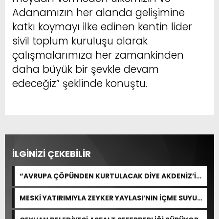
Adanamızın her alanda gelişimine
katkı koymayı ilke edinen kentin lider
sivil toplum kuruluşu olarak
çalışmalarımıza her zamankinden
daha büyük bir şevkle devam
edeceğiz” şeklinde konuştu.
İLGİNİZİ ÇEKEBİLİR
“AVRUPA ÇÖPÜNDEN KURTULACAK DİYE AKDENİZ’İ
FEDA EDEMEZSİNİZ!”
MESKİ YATIRIMIYLA ZEYKER YAYLASI’NIN İÇME SUYU
KAPASİTESİ GÜÇLENDİRİLDİ