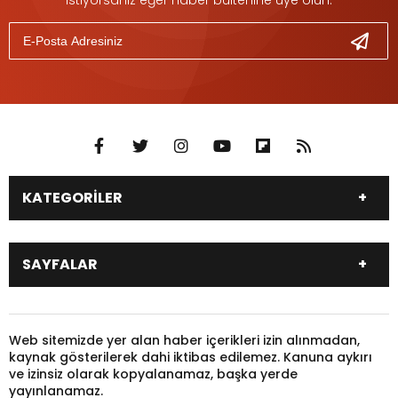
KATEGORİLER
DÜNYA
SİYASET
SAYFALAR
EKONOMİ
EĞİTİM
SAĞLIK
SPOR
Canlı Borsa
Hisseler
TARIM
YEREL YÖNETİM
Pariteler
Canlı Sonuçlar
Web sitemizde yer alan haber içerikleri izin alınmadan,
GÜNDEM
HAYVANLAR
kaynak gösterilerek dahi iktibas edilemez. Kanuna aykırı
Puan Durumu
Fikstür
KADIN
KONSER
ve izinsiz olarak kopyalanamaz, başka yerde
Gazeteler
Burçlar
yayınlanamaz.
KÜLTÜR & SANAT
MAGAZİN