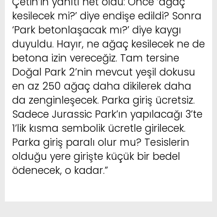
Çetin’in yanıtı net oldu: Önce ‘ağaç
kesilecek mi?’ diye endişe edildi? Sonra
‘Park betonlaşacak mı?’ diye kaygı
duyuldu. Hayır, ne ağaç kesilecek ne de
betona izin vereceğiz. Tam tersine
Doğal Park 2’nin mevcut yeşil dokusu
en az 250 ağaç daha dikilerek daha
da zenginleşecek. Parka giriş ücretsiz.
Sadece Jurassic Park’ın yapılacağı 3’te
1’lik kısma sembolik ücretle girilecek.
Parka giriş paralı olur mu? Tesislerin
olduğu yere girişte küçük bir bedel
ödenecek, o kadar.”