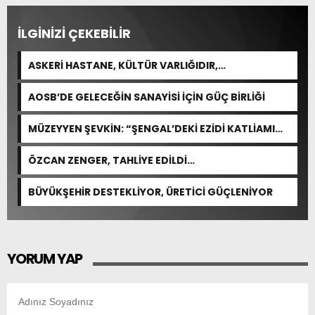
İLGİNİZİ ÇEKEBİLİR
ASKERİ HASTANE, KÜLTÜR VARLIĞIDIR,
ÖZELLEŞTİRİLEMEZ!
AOSB’DE GELECEĞİN SANAYİSİ İÇİN GÜÇ BİRLİĞİ
MÜZEYYEN ŞEVKİN: “ŞENGAL’DEKİ EZİDİ KATLİAMI
İNSANLIĞIN ORTAK ACISIDIR”
ÖZCAN ZENGER, TAHLİYE EDİLDİ…
BÜYÜKŞEHİR DESTEKLİYOR, ÜRETİCİ GÜÇLENİYOR
YORUM YAP