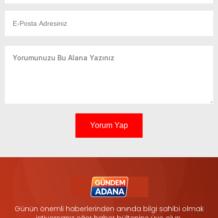
Yorum Yap
Günün önemli haberlerinden anında bilgi sahibi olmak
istiyorsanız eğer haber bültenine üye olun.