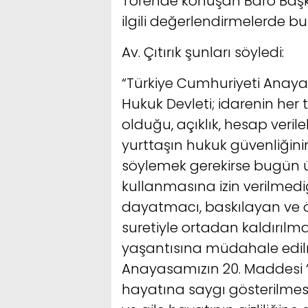
Törende konuşan Baro Başk
ilgili değerlendirmelerde b
Av. Çıtırık şunları söyledi:
“Türkiye Cumhuriyeti Anayasa
Hukuk Devleti; idarenin her
olduğu, açıklık, hesap verilebi
yurttaşın hukuk güvenliğinin
söylemek gerekirse bugün ü
kullanmasına izin verilmediği
dayatmacı, baskılayan ve ö
suretiyle ortadan kaldırılmay
yaşantısına müdahale edil
Anayasamızın 20. Maddesi “…
hayatına saygı gösterilmes