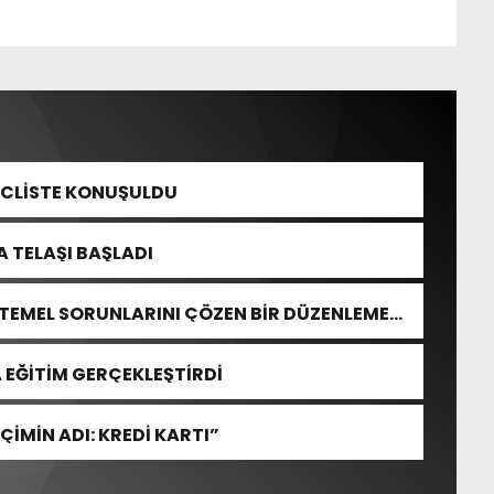
ECLİSTE KONUŞULDU
 TELAŞI BAŞLADI
 TEMEL SORUNLARINI ÇÖZEN BİR DÜZENLEME
 EĞİTİM GERÇEKLEŞTİRDİ
ÇİMİN ADI: KREDİ KARTI”