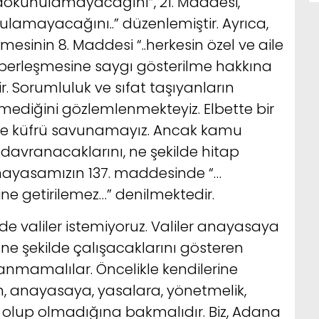
e dokunulamayacağını”, 21. Maddesi,
lamayacağını..” düzenlemiştir. Ayrıca,
esinin 8. Maddesi “..herkesin özel ve aile
erleşmesine saygı gösterilme hakkına
ir. Sorumluluk ve sıfat taşıyanların
emediğini gözlemlenmekteyiz. Elbette bir
 ve küfrü savunamayız. Ancak kamu
l davranacaklarını, ne şekilde hitap
. Anayasamızın 137. maddesinde “…
ine getirilemez…” denilmektedir.
de valiler istemiyoruz. Valiler anayasaya
ne şekilde çalışacaklarını gösteren
nmamalılar. Öncelikle kendilerine
ın, anayasaya, yasalara, yönetmelik,
 olup olmadığına bakmalıdır. Biz, Adana