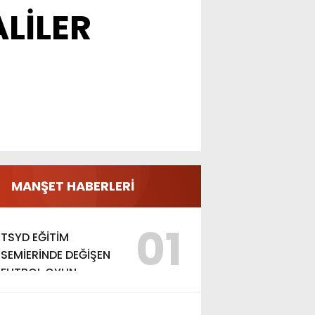
ALİLER
MANŞET HABERLERİ
01
TSYD EĞİTİM
SEMİERİNDE DEĞİŞEN
FUTBOL OYUN
KURALLARI ANLATILDI