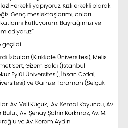
kızlı-erkekli yapıyoruz. Kızlı erkekli olarak
iz. Genç meslektaşlarımı, onları
vukatlarını kutluyorum. Bayrağımızı ve
lim ediyoruz”
geçildi.
di İzbulan (Kırıkkale Üniversitesi), Melis
t Sert, Gizem Balcı (İstanbul
okuz Eylül Üniversitesi), İhsan Özdal,
niversitesi) ve Gamze Toraman (Selçuk
ar: Av. Veli Küçük, Av. Kemal Koyuncu, Av.
 Bulut, Av. Şenay Şahin Korkmaz, Av. M.
aroğlu ve Av. Kerem Aydın