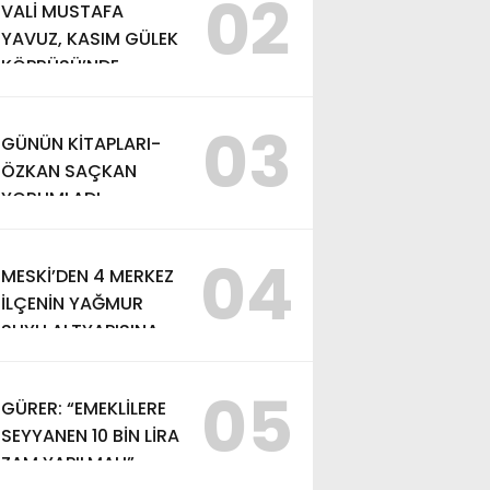
02
VALİ MUSTAFA
YAVUZ, KASIM GÜLEK
KÖPRÜSÜ’NDE
YÜRÜTÜLEN
ÇALIŞMALARI
03
GÜNÜN KİTAPLARI-
İNCELEDİ
ÖZKAN SAÇKAN
YORUMLADI
04
MESKİ’DEN 4 MERKEZ
İLÇENİN YAĞMUR
SUYU ALTYAPISINA
GÜÇLÜ YATIRIM
05
GÜRER: “EMEKLİLERE
SEYYANEN 10 BİN LİRA
ZAM YAPILMALI”