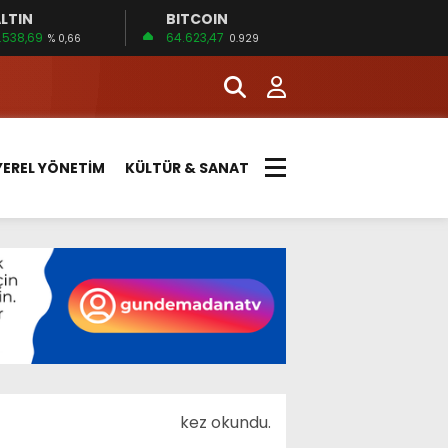
LTIN
BITCOIN
.538,69
64.623,47
% 0,66
0.929
YEREL YÖNETİM
KÜLTÜR & SANAT
kez okundu.