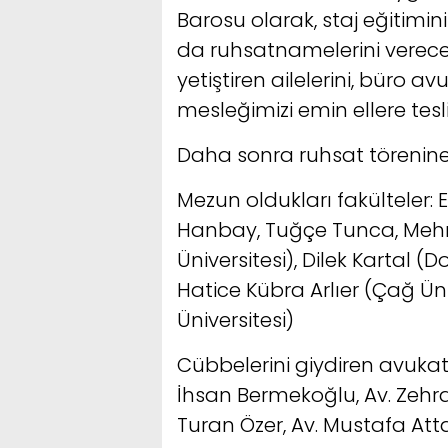
Barosu olarak, staj eğitimini 
da ruhsatnamelerini vereceğ
yetiştiren ailelerini, büro a
mesleğimizi emin ellere tes
Daha sonra ruhsat törenine 
Mezun oldukları fakülteler: Er
Hanbay, Tuğçe Tunca, Mehme
Üniversitesi), Dilek Kartal (D
Hatice Kübra Arlıer (Çağ Ü
Üniversitesi)
Cübbelerini giydiren avukatl
İhsan Bermekoğlu, Av. Zehra
Turan Özer, Av. Mustafa Att