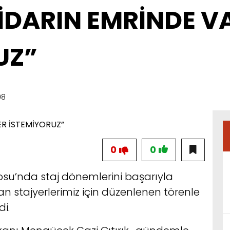
TİDARIN EMRİNDE V
UZ”
08
0
0
su’nda staj dönemlerini başarıyla
stajyerlerimiz için düzenlenen törenle
i.