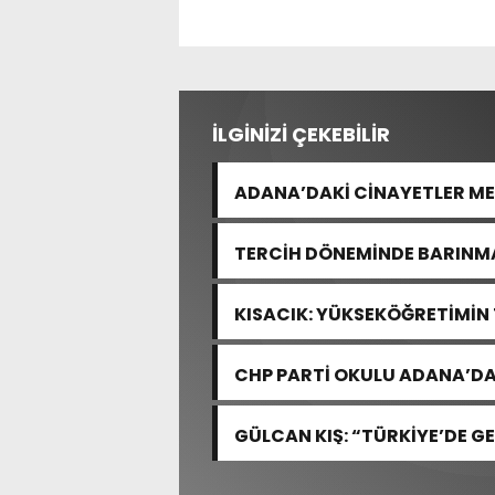
İLGİNİZİ ÇEKEBİLİR
ADANA’DAKİ CİNAYETLER M
TERCİH DÖNEMİNDE BARINMA
KISACIK: YÜKSEKÖĞRETİMİN
YOK
CHP PARTİ OKULU ADANA’DA
GÜLCAN KIŞ: “TÜRKİYE’DE GE