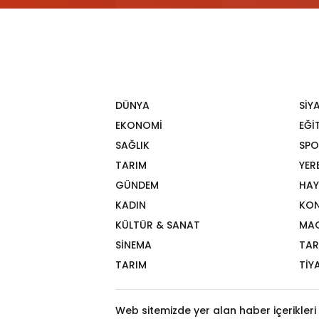
DÜNYA
SİY
EKONOMİ
EĞİ
SAĞLIK
SPO
TARIM
YER
GÜNDEM
HAY
KADIN
KON
KÜLTÜR & SANAT
MA
SİNEMA
TAR
TARIM
TİY
Web sitemizde yer alan haber içerikleri 