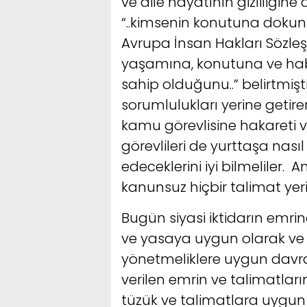
ve aile hayatının gizliliğin
“..kimsenin konutuna dokunu
Avrupa İnsan Hakları Sözleşm
yaşamına, konutuna ve hab
sahip olduğunu..” belirtmişt
sorumlulukları yerine getir
kamu görevlisine hakareti
görevlileri de yurttaşa nası
edeceklerini iyi bilmeliler
kanunsuz hiçbir talimat yer
Bugün siyasi iktidarın emrin
ve yasaya uygun olarak ve 
yönetmeliklere uygun davra
verilen emrin ve talimatlar
tüzük ve talimatlara uygun