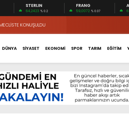
STERLIN
FRANG
A
ALLE KAN BAĞIŞI SEFERBERLİĞİ
64,2423
59,0072
6
% 0.2
% 0.07
 MECLİSTE KONUŞULDU
HİZMETLERİNİ KONUŞTUK
HİZMETLERİ İÇİN SAHADA
 BOĞULMALARI ÖNLEMEK İÇİN GÖRÜŞTÜLER…
DÜNYA
SİYASET
EKONOMİ
SPOR
TARIM
EĞİTİM
BEYİN SAĞLIĞI!
İ AYLIĞININ 40 BİN LİRA OLMASINI İSTİYOR!
 15 FİRMA
APLAR…
VA YOLUNDA…
ALLE KAN BAĞIŞI SEFERBERLİĞİ
 MECLİSTE KONUŞULDU