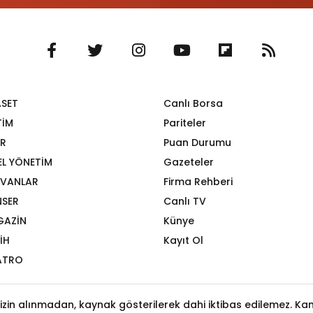
ASET
Canlı Borsa
TİM
Pariteler
R
Puan Durumu
EL YÖNETİM
Gazeteler
VANLAR
Firma Rehberi
SER
Canlı TV
GAZİN
Künye
İH
Kayıt Ol
ATRO
izin alınmadan, kaynak gösterilerek dahi iktibas edilemez. Kanu