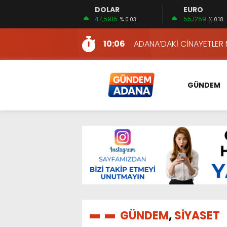
DOLAR
EURO
11:22
KIZILAY’DAN MAHALLE MAH
47,5915
55,1259
% 0.03
% 0.18
10:06
ADANA’DAKİ CİNAYETLER
13:54
NACAR: ESNAFIN SAĞLIK 
13:19
NACAR, DAHA İYİ SAĞLIK 
7:26
SULAMA KANALLARINDAKİ
GÜNDEM
14:24
HERKES İÇİN ERİŞİLEBİLİR 
14:22
EMEKLİLER EN DÜŞÜK EMEKL
13:10
İKİNCİ 500’DE ADANA’DAN
13:48
HAFTA SONUNA ÖZEL KİT
12:54
YÜKSEL YEŞİLOVA, KOSO
11:22
KIZILAY’DAN MAHALLE MAH
10:06
ADANA’DAKİ CİNAYETLER
GÜNDEM
,
SİYASET