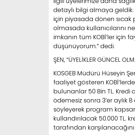
ilgili üyelerimize daha sağlı
detaylı bilgi almaya geldi
için piyasada dönen sıcak 
olmasada kullanıcılarını nef
imkanın tüm KOBİ’ler için f
düşünüyorum.” dedi.
ŞEN, “ÜYELİKLER GÜNCEL OLM
KOSGEB Müdürü Hüseyin Şen,
faaliyet gösteren KOBİ’lerd
bulunanlar 50 Bin TL. Kredi a
ödemesiz sonra 3’er aylık 8 
söyleyerek program kapsa
kullandırılacak 50.000 TL. 
tarafından karşılanacağını b