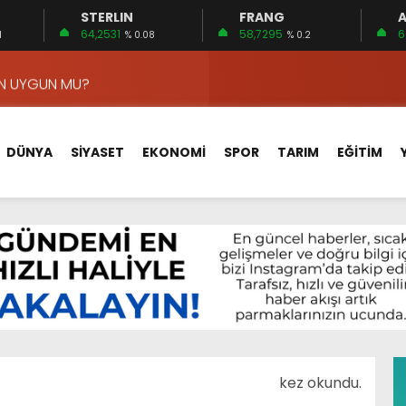
STERLIN
FRANG
A
APLAR…
64,2531
58,7295
6
1
% 0.08
% 0.2
EDİLDİ…
ÇİN UYGUN MU?
 MECLİSTE KONUŞULDU
HİZMETLERİNİ KONUŞTUK
DÜNYA
SİYASET
EKONOMİ
SPOR
TARIM
EĞİTİM
HİZMETLERİ İÇİN SAHADA
 BOĞULMALARI ÖNLEMEK İÇİN GÖRÜŞTÜLER…
BEYİN SAĞLIĞI!
İ AYLIĞININ 40 BİN LİRA OLMASINI İSTİYOR!
 15 FİRMA
APLAR…
EDİLDİ…
M
kez okundu.