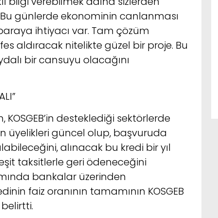
klı bilgi verebilmek adına sizlerden
k. Bu günlerde ekonominin canlanması
paraya ihtiyacı var. Tam çözüm
es aldıracak nitelikte güzel bir proje. Bu
aydalı bir cansuyu olacağını
ALI”
 KOSGEB’in desteklediği sektörlerde
en üyelikleri güncel olup, başvuruda
labileceğini, alınacak bu kredi bir yıl
eşit taksitlerle geri ödeneceğini
mında bankalar üzerinden
kredinin faiz oranının tamamının KOSGEB
elirtti.