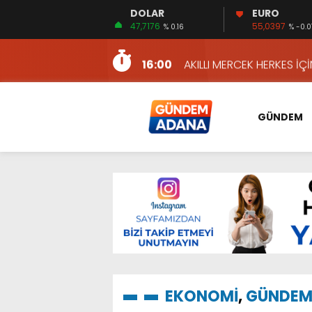
DOLAR
EURO
13:48
HAFTA SONUNA ÖZEL KİT
47,7176
55,0397
% 0.16
% -0.0
2:08
ÖZCAN ZENGER, TAHLİYE 
16:00
AKILLI MERCEK HERKES İ
10:06
ADANA’DAKİ CİNAYETLER
13:54
NACAR: ESNAFIN SAĞLIK 
GÜNDEM
13:19
NACAR, DAHA İYİ SAĞLIK 
7:26
SULAMA KANALLARINDAKİ
14:24
HERKES İÇİN ERİŞİLEBİLİR 
14:22
EMEKLİLER EN DÜŞÜK EMEKL
13:10
İKİNCİ 500’DE ADANA’DAN
13:48
HAFTA SONUNA ÖZEL KİT
2:08
ÖZCAN ZENGER, TAHLİYE 
EKONOMİ
,
GÜNDE