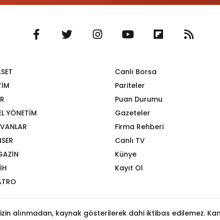
ASET
Canlı Borsa
TİM
Pariteler
R
Puan Durumu
EL YÖNETİM
Gazeteler
VANLAR
Firma Rehberi
SER
Canlı TV
GAZİN
Künye
İH
Kayıt Ol
ATRO
izin alınmadan, kaynak gösterilerek dahi iktibas edilemez. Kanu