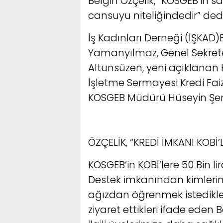
Belgin Özçelik, “KOSGEB’in sa
cansuyu niteliğindedir” dedi
İş Kadınları Derneği (İŞKAD)
Yamanyılmaz, Genel Sekret
Altunsüzen, yeni açıklanan 
İşletme Sermayesi Kredi Faiz 
KOSGEB Müdürü Hüseyin Şen’i
ÖZÇELİK, “KREDİ İMKANI KOB
KOSGEB’in KOBİ’lere 50 Bin l
Destek imkanından kimlerin
ağızdan öğrenmek istedikle
ziyaret ettikleri ifade eden 