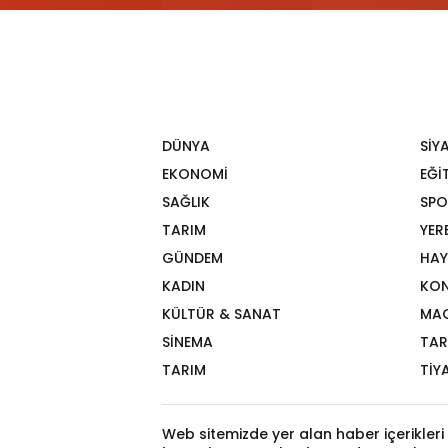
DÜNYA
SİY
EKONOMİ
EĞİ
SAĞLIK
SPO
TARIM
YER
GÜNDEM
HAY
KADIN
KON
KÜLTÜR & SANAT
MA
SİNEMA
TAR
TARIM
TİY
Web sitemizde yer alan haber içerikleri 