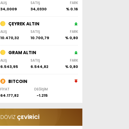
ALIŞ
SATIŞ
FARK
34,0009
34,0330
% 0.16
ÇEYREK ALTIN
ALIŞ
SATIŞ
FARK
10.470,32
10.700,79
% 0,80
GRAM ALTIN
ALIŞ
SATIŞ
FARK
6.543,95
6.544,82
% 0,80
BITCOIN
FİYAT
DEĞİŞİM
64.177,82
-1.215
DÖVİZ
ÇEVİRİCİ