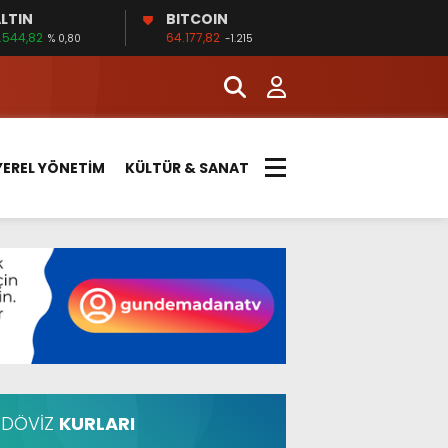
LTIN
BITCOIN
.544,82
64.177,82
% 0,80
-1.215
YEREL YÖNETİM
KÜLTÜR & SANAT
DÖVİZ
KURLARI