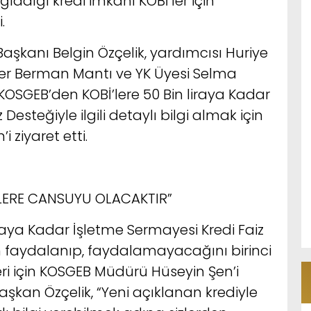
ğladığı kredi imkanı KOBİ’ler için
.
Başkanı Belgin Özçelik, yardımcısı Huriye
er Berman Mantı ve YK Üyesi Selma
KOSGEB’den KOBİ’lere 50 Bin liraya Kadar
Desteğiyle ilgili detaylı bilgi almak için
 ziyaret etti.
İ’LERE CANSUYU OLACAKTIR”
iraya Kadar İşletme Sermayesi Kredi Faiz
 faydalanıp, faydalamayacağını birinci
ri için KOSGEB Müdürü Hüseyin Şen’i
Başkan Özçelik, “Yeni açıklanan krediyle