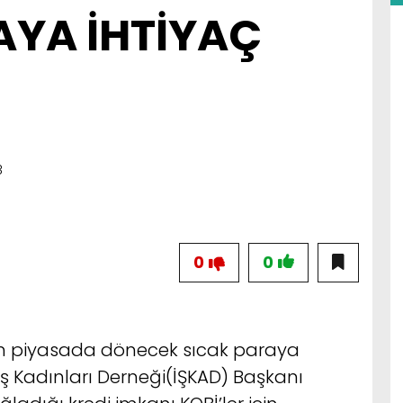
AYA İHTİYAÇ
8
0
0
n piyasada dönecek sıcak paraya
ş Kadınları Derneği(İŞKAD) Başkanı