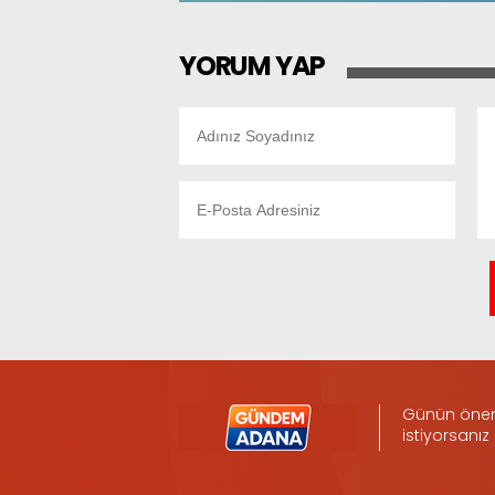
YORUM YAP
Günün öneml
istiyorsanız