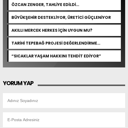
ÖZCAN ZENGER, TAHLİYE EDİLDİ…
BÜYÜKŞEHİR DESTEKLİYOR, ÜRETİCİ GÜÇLENİYOR
AKILLI MERCEK HERKES İÇİN UYGUN MU?
TARİHİ TEPEBAĞ PROJESİ DEĞERLENDİRME
TOPLANTISI GERÇEKLEŞTİRİLDİ
“SICAKLAR YAŞAM HAKKINI TEHDİT EDİYOR”
YORUM YAP