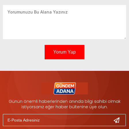
Yorum Yap
Günün önemli haberlerinden anında bilgi sahibi olmak
istiyorsanız eğer haber bültenine üye olun.