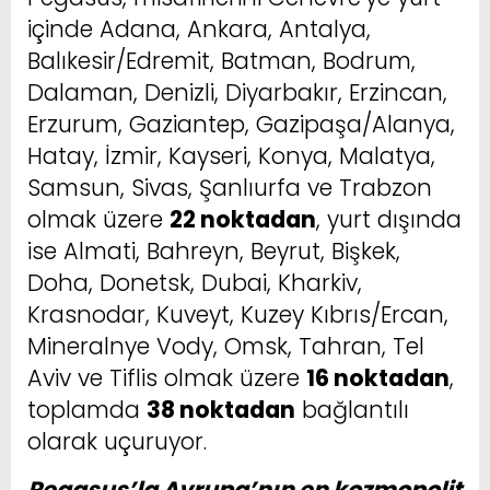
içinde Adana, Ankara, Antalya,
Balıkesir/Edremit, Batman, Bodrum,
Dalaman, Denizli, Diyarbakır, Erzincan,
Erzurum, Gaziantep, Gazipaşa/Alanya,
Hatay, İzmir, Kayseri, Konya, Malatya,
Samsun, Sivas, Şanlıurfa ve Trabzon
olmak üzere
22 noktadan
, yurt dışında
ise Almati, Bahreyn, Beyrut, Bişkek,
Doha, Donetsk, Dubai, Kharkiv,
Krasnodar, Kuveyt, Kuzey Kıbrıs/Ercan,
Mineralnye Vody, Omsk, Tahran, Tel
Aviv ve Tiflis olmak üzere
16 noktadan
,
toplamda
38 noktadan
bağlantılı
olarak uçuruyor.
Pegasus’la Avrupa’nın en kozmopolit