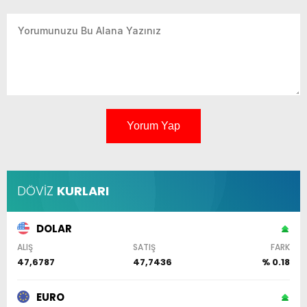
Yorum Yap
DÖVİZ
KURLARI
DOLAR
ALIŞ
SATIŞ
FARK
47,6787
47,7436
% 0.18
EURO