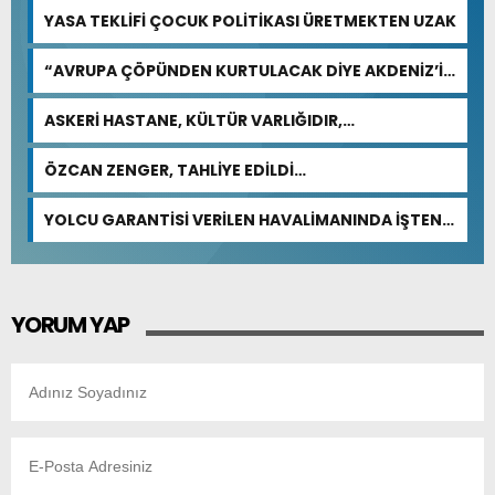
YASA TEKLİFİ ÇOCUK POLİTİKASI ÜRETMEKTEN UZAK
“AVRUPA ÇÖPÜNDEN KURTULACAK DİYE AKDENİZ’İ
FEDA EDEMEZSİNİZ!”
ASKERİ HASTANE, KÜLTÜR VARLIĞIDIR,
ÖZELLEŞTİRİLEMEZ!
ÖZCAN ZENGER, TAHLİYE EDİLDİ…
YOLCU GARANTİSİ VERİLEN HAVALİMANINDA İŞTEN
ÇIKARMA VAR
YORUM YAP