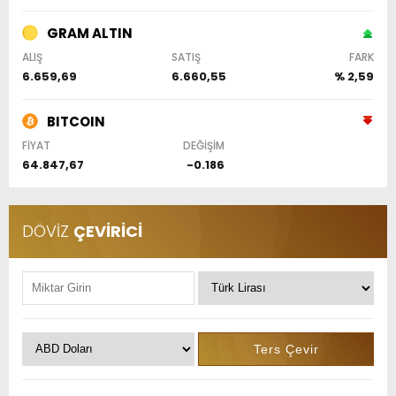
GRAM ALTIN
ALIŞ
SATIŞ
FARK
6.659,69
6.660,55
% 2,59
BITCOIN
FİYAT
DEĞİŞİM
64.847,67
-0.186
DÖVİZ
ÇEVİRİCİ